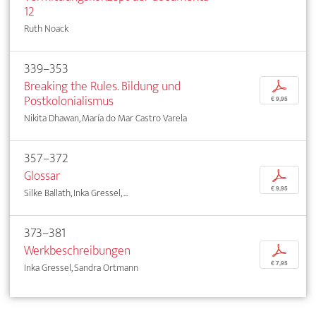
12
Ruth Noack
339–353
Breaking the Rules. Bildung und
p
Postkolonialismus
€ 9,95
Nikita Dhawan, María do Mar Castro Varela
357–372
Glossar
p
€ 9,95
Silke Ballath, Inka Gressel, ...
373–381
Werkbeschreibungen
p
€ 7,95
Inka Gressel, Sandra Ortmann