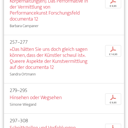
Körperhaltung(en). Das Performative in
p
der Vermittlung von
€ 9,95
Performancekunst Forschungsfeld
documenta 12
Barbara Campaner
257–277
»Das hätten Sie uns doch gleich sagen
p
können, dass der Künstler schwul ist«.
€ 14,95
Queere Aspekte der Kunstvermittlung
auf der documenta 12
Sandra Ortmann
279–295
Hinsehen oder Wegsehen
p
€ 9,95
Simone Wiegand
297–308
Schnittstellen und Verfehlungen
p