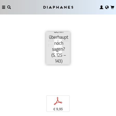
Diaphanes
Was darf ich
denn
überhaupt
noch
sagen?
(S. 125 –
143)
p
€ 9,95