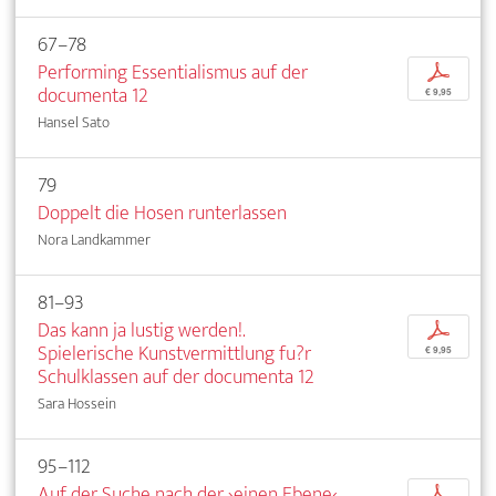
67–78
Performing Essentialismus auf der
p
documenta 12
€ 9,95
Hansel Sato
79
Doppelt die Hosen runterlassen
Nora Landkammer
81–93
Das kann ja lustig werden!.
p
Spielerische Kunstvermittlung fu?r
€ 9,95
Schulklassen auf der documenta 12
Sara Hossein
95–112
Auf der Suche nach der ›einen Ebene‹.
p