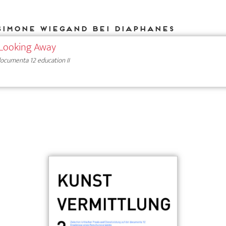
Simone Wiegand bei DIAPHANES
 Looking Away
ocumenta 12 education II