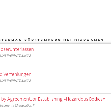
Stephan Fürstenberg bei DIAPHANES
oserunterlassen
KUNSTVERMITTLUNG 2
nd Verfehlungen
KUNSTVERMITTLUNG 2
n by Agreement, or Establishing »Hazardous Bodies«
ocumenta 12 education II