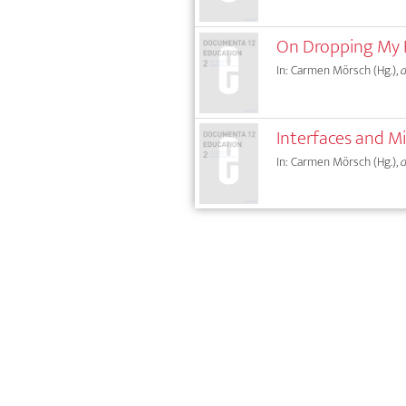
On Dropping My 
In: Carmen Mörsch (Hg.),
d
Interfaces and M
In: Carmen Mörsch (Hg.),
d