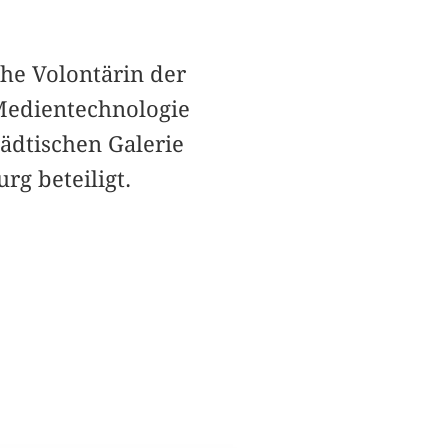
che Volontärin der
edientechnologie
tädtischen Galerie
g beteiligt.