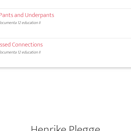
Pants and Underpants
ocumenta 12 education II
issed Connections
ocumenta 12 education II
Henrike Plegge