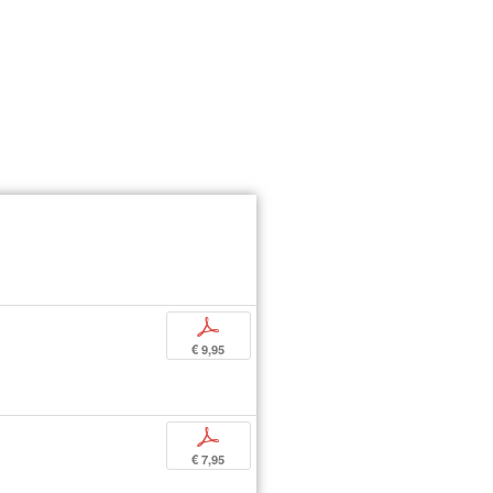
p
€ 9,95
p
€ 7,95