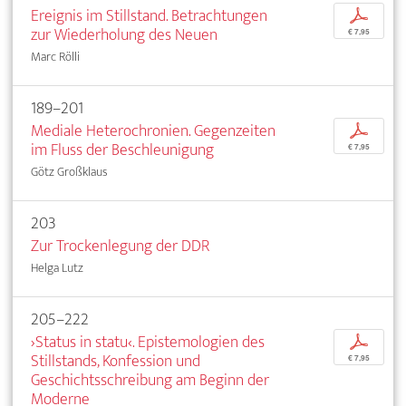
Ereignis im Stillstand. Betrachtungen
p
zur Wiederholung des Neuen
€ 7,95
Marc Rölli
189–201
Mediale Heterochronien. Gegenzeiten
p
im Fluss der Beschleunigung
€ 7,95
Götz Großklaus
203
Zur Trockenlegung der DDR
Helga Lutz
205–222
›Status in statu‹. Epistemologien des
p
Stillstands, Konfession und
€ 7,95
Geschichtsschreibung am Beginn der
Moderne