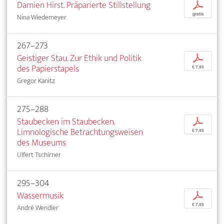
Damien Hirst. Präparierte Stillstellung
p
gratis
Nina Wiedemeyer
267–273
Geistiger Stau. Zur Ethik und Politik
p
des Papierstapels
€ 7,95
Gregor Kanitz
275–288
Staubecken im Staubecken.
p
Limnologische Betrachtungsweisen
€ 7,95
des Museums
Ulfert Tschirner
295–304
Wassermusik
p
€ 7,95
André Wendler