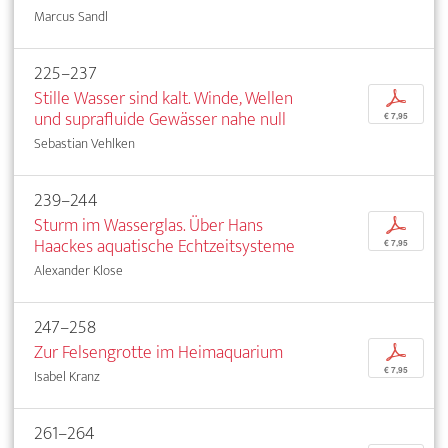
Marcus Sandl
225–237
Stille Wasser sind kalt. Winde, Wellen
p
und suprafluide Gewässer nahe null
€ 7,95
Sebastian Vehlken
239–244
Sturm im Wasserglas. Über Hans
p
Haackes aquatische Echtzeitsysteme
€ 7,95
Alexander Klose
247–258
Zur Felsengrotte im Heimaquarium
p
€ 7,95
Isabel Kranz
261–264