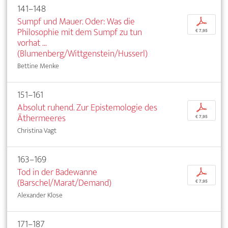
141–148
Sumpf und Mauer. Oder: Was die
p
Philosophie mit dem Sumpf zu tun
€ 7,95
vorhat ...
(Blumenberg/Wittgenstein/Husserl)
Bettine Menke
151–161
Absolut ruhend. Zur Epistemologie des
p
Äthermeeres
€ 7,95
Christina Vagt
163–169
Tod in der Badewanne
p
(Barschel/Marat/Demand)
€ 7,95
Alexander Klose
171–187