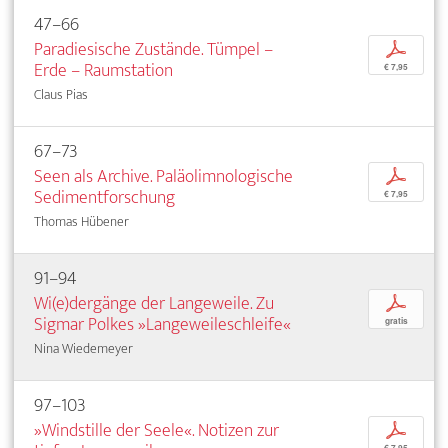
47–66
Paradiesische Zustände. Tümpel –
p
Erde – Raumstation
€ 7,95
Claus Pias
67–73
Seen als Archive. Paläolimnologische
p
Sedimentforschung
€ 7,95
Thomas Hübener
91–94
Wi(e)dergänge der Langeweile. Zu
p
Sigmar Polkes »Langeweileschleife«
gratis
Nina Wiedemeyer
97–103
»Windstille der Seele«. Notizen zur
p