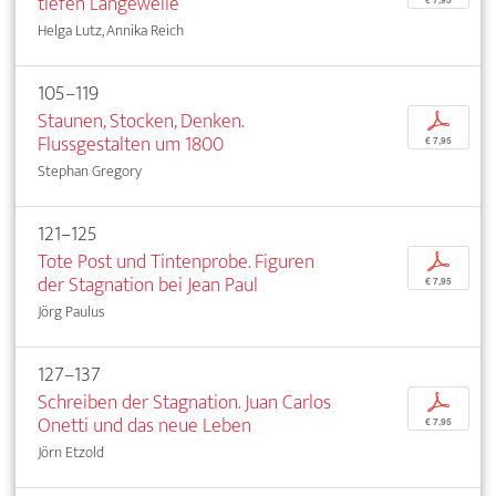
tiefen Langeweile
€ 7,95
Helga Lutz, Annika Reich
105–119
Staunen, Stocken, Denken.
p
Flussgestalten um 1800
€ 7,95
Stephan Gregory
121–125
Tote Post und Tintenprobe. Figuren
p
der Stagnation bei Jean Paul
€ 7,95
Jörg Paulus
127–137
Schreiben der Stagnation. Juan Carlos
p
Onetti und das neue Leben
€ 7,95
Jörn Etzold