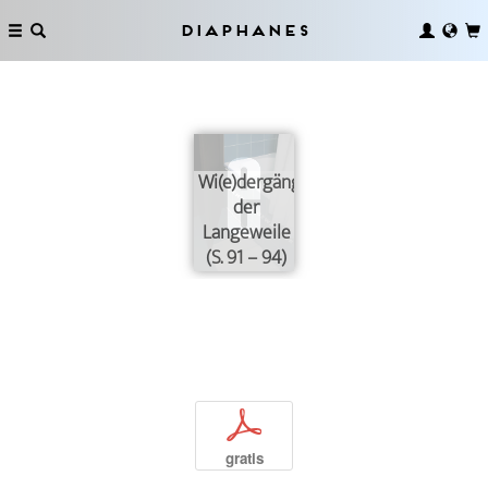
Diaphanes
Wi(e)dergänge
der
Langeweile
(S. 91 – 94)
p
gratis