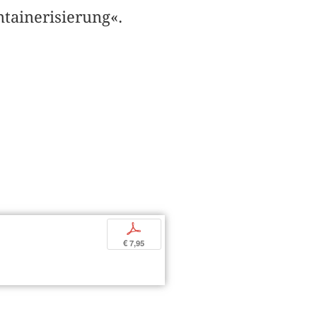
tainerisierung«.
p
€ 7,95