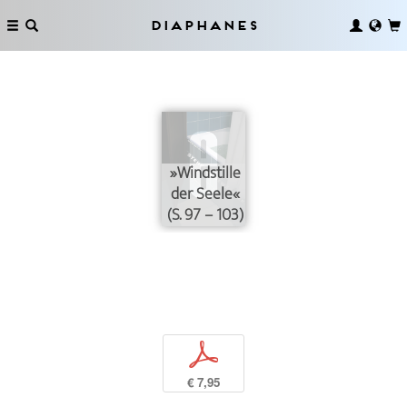
Diaphanes
»Windstille
der Seele«
(S. 97 – 103)
p
€ 7,95