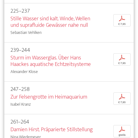
225–237
Stille Wasser sind kalt. Winde, Wellen
p
und suprafluide Gewässer nahe null
€ 7,95
Sebastian Vehlken
239–244
Sturm im Wasserglas. Über Hans
p
Haackes aquatische Echtzeitsysteme
€ 7,95
Alexander Klose
247–258
Zur Felsengrotte im Heimaquarium
p
€ 7,95
Isabel Kranz
261–264
Damien Hirst. Präparierte Stillstellung
p
gratis
Nina Wiedemeyer