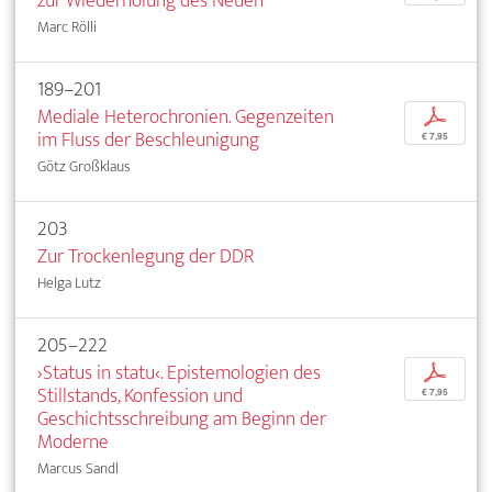
zur Wiederholung des Neuen
Marc Rölli
189–201
Mediale Heterochronien. Gegenzeiten
p
im Fluss der Beschleunigung
€ 7,95
Götz Großklaus
203
Zur Trockenlegung der DDR
Helga Lutz
205–222
›Status in statu‹. Epistemologien des
p
Stillstands, Konfession und
€ 7,95
Geschichtsschreibung am Beginn der
Moderne
Marcus Sandl