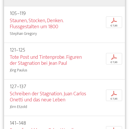
105–119
Staunen, Stocken, Denken.
p
Flussgestalten um 1800
€ 7,95
Stephan Gregory
121–125
Tote Post und Tintenprobe. Figuren
p
der Stagnation bei Jean Paul
€ 7,95
Jörg Paulus
127–137
Schreiben der Stagnation. Juan Carlos
p
Onetti und das neue Leben
€ 7,95
Jörn Etzold
141–148