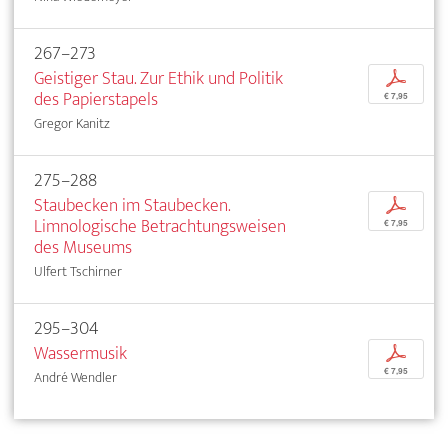
267–273
Geistiger Stau. Zur Ethik und Politik
p
des Papierstapels
€ 7,95
Gregor Kanitz
275–288
Staubecken im Staubecken.
p
Limnologische Betrachtungsweisen
€ 7,95
des Museums
Ulfert Tschirner
295–304
Wassermusik
p
€ 7,95
André Wendler