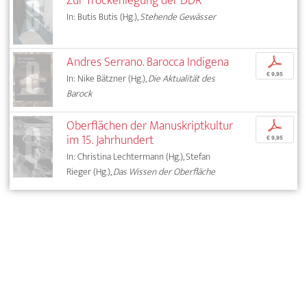
Zur Trockenlegung der DDR
In: Butis Butis (Hg.),
Stehende Gewässer
Andres Serrano. Barocca Indigena
p
€ 9,95
In: Nike Bätzner (Hg.),
Die Aktualität des
Barock
Oberflächen der Manuskriptkultur
p
im 15. Jahrhundert
€ 9,95
In: Christina Lechtermann (Hg.), Stefan
Rieger (Hg.),
Das Wissen der Oberfläche