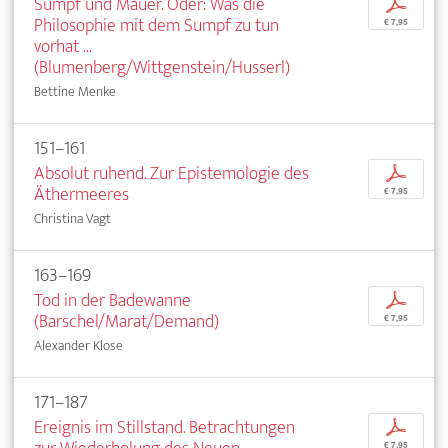
Sumpf und Mauer. Oder: Was die
p
Philosophie mit dem Sumpf zu tun
€ 7,95
vorhat ...
(Blumenberg/Wittgenstein/Husserl)
Bettine Menke
151–161
Absolut ruhend. Zur Epistemologie des
p
Äthermeeres
€ 7,95
Christina Vagt
163–169
Tod in der Badewanne
p
(Barschel/Marat/Demand)
€ 7,95
Alexander Klose
171–187
Ereignis im Stillstand. Betrachtungen
p
€ 7,95