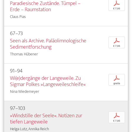
Paradiesische Zustände. Tümpel –
p
Erde – Raumstation
€ 7,95
Claus Pias
67–73
Seen als Archive. Paläolimnologische
p
Sedimentforschung
€ 7,95
Thomas Hübener
91–94
Wi(e)dergänge der Langeweile. Zu
p
Sigmar Polkes »Langeweileschleife«
gratis
Nina Wiedemeyer
97–103
»Windstille der Seele«. Notizen zur
p
tiefen Langeweile
€ 7,95
Helga Lutz, Annika Reich