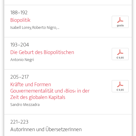
188–192
Biopolitik
p
gratis
Isabell Lorey, Roberto Nigro, ...
193–204
Die Geburt des Biopolitischen
p
€ 9,95
Antonio Negri
205–217
Kräfte und Formen
p
Gouvernementalität und ›Bios‹ in der
€ 9,95
Zeit des globalen Kapitals
Sandro Mezzadra
221–223
AutorInnen und ÜbersetzerInnen