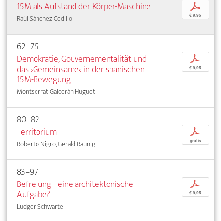
15M als Aufstand der Körper-Maschine
p
€ 9,95
Raúl Sánchez Cedillo
62–75
Demokratie, Gouvernementalität und
p
das ›Gemeinsame‹ in der spanischen
€ 9,95
15M-Bewegung
Montserrat Galcerán Huguet
80–82
Territorium
p
gratis
Roberto Nigro, Gerald Raunig
83–97
Befreiung - eine architektonische
p
Aufgabe?
€ 9,95
Ludger Schwarte