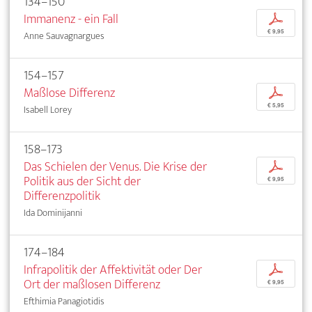
134–150
Immanenz - ein Fall
p
€ 9,95
Anne Sauvagnargues
154–157
Maßlose Differenz
p
€ 5,95
Isabell Lorey
158–173
Das Schielen der Venus. Die Krise der
p
Politik aus der Sicht der
€ 9,95
Differenzpolitik
Ida Dominijanni
174–184
Infrapolitik der Affektivität oder Der
p
Ort der maßlosen Differenz
€ 9,95
Efthimia Panagiotidis