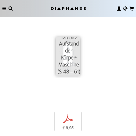
Diaphanes
15M als
Aufstand
der
Körper-
Maschine
(S. 48 – 61)
p
€ 9,95