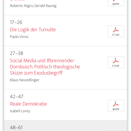
gratis
Roberto Nigro, Gerald Raunig
17–26
Die Logik der Tumulte
p
€ 7,95
Paolo Virno
27–38
Social Media und #brennender
p
Dornbusch. Politisch-theologische
€ 9,95
Skizze zum Exodusbegriff
Klaus Neundlinger
42–47
Reale Demokratie
p
gratis
Isabell Lorey
48–61