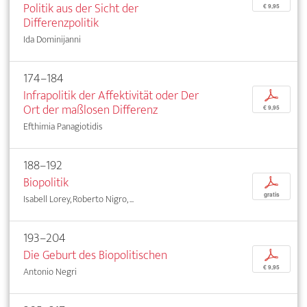
Politik aus der Sicht der
€ 9,95
Differenzpolitik
Ida Dominijanni
174–184
Infrapolitik der Affektivität oder Der
p
Ort der maßlosen Differenz
€ 9,95
Efthimia Panagiotidis
188–192
Biopolitik
p
gratis
Isabell Lorey, Roberto Nigro, ...
193–204
Die Geburt des Biopolitischen
p
€ 9,95
Antonio Negri