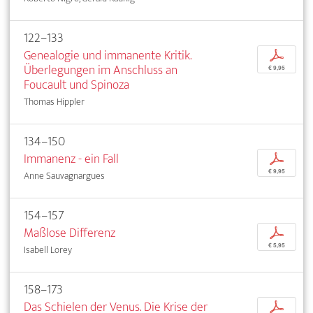
122–133
Genealogie und immanente Kritik.
p
Überlegungen im Anschluss an
€ 9,95
Foucault und Spinoza
Thomas Hippler
134–150
Immanenz - ein Fall
p
€ 9,95
Anne Sauvagnargues
154–157
Maßlose Differenz
p
€ 5,95
Isabell Lorey
158–173
Das Schielen der Venus. Die Krise der
p