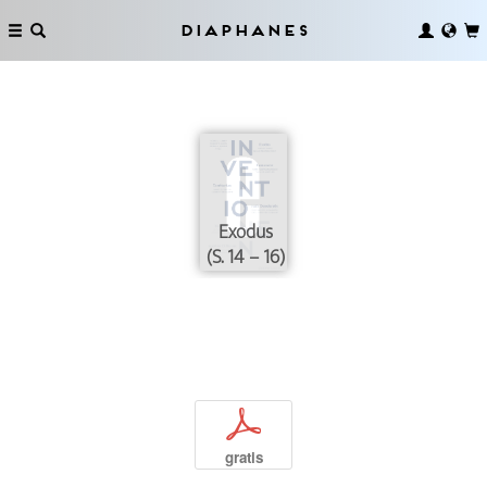
Diaphanes
Exodus
(S. 14 – 16)
p
gratis