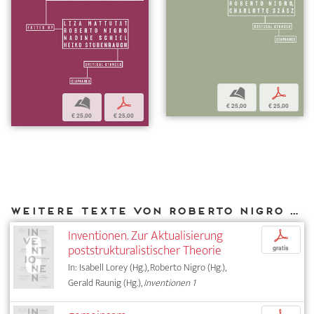
b
p
b
p
€ 25,00
€ 25,00
€ 25,00
€ 25,00
Weitere Texte von Roberto Nigro bei DIAPHANES
Inventionen. Zur Aktualisierung
p
poststrukturalistischer Theorie
gratis
In: Isabell Lorey (Hg.), Roberto Nigro (Hg.),
Gerald Raunig (Hg.),
Inventionen 1