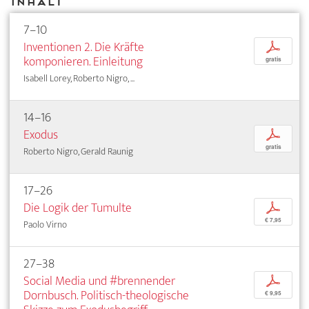
Inhalt
7–10
Inventionen 2. Die Kräfte
p
komponieren. Einleitung
gratis
Isabell Lorey, Roberto Nigro, ...
14–16
Exodus
p
gratis
Roberto Nigro, Gerald Raunig
17–26
Die Logik der Tumulte
p
€ 7,95
Paolo Virno
27–38
Social Media und #brennender
p
Dornbusch. Politisch-theologische
€ 9,95