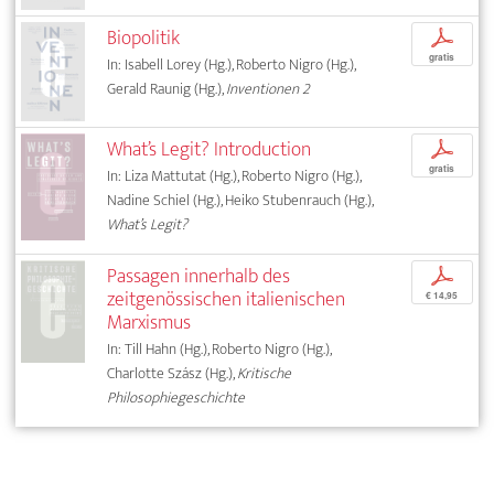
Biopolitik
p
gratis
In: Isabell Lorey (Hg.), Roberto Nigro (Hg.),
Gerald Raunig (Hg.),
Inventionen 2
What’s Legit? Introduction
p
gratis
In: Liza Mattutat (Hg.), Roberto Nigro (Hg.),
Nadine Schiel (Hg.), Heiko Stubenrauch (Hg.),
What’s Legit?
Passagen innerhalb des
p
zeitgenössischen italienischen
€ 14,95
Marxismus
In: Till Hahn (Hg.), Roberto Nigro (Hg.),
Charlotte Szász (Hg.),
Kritische
Philosophiegeschichte