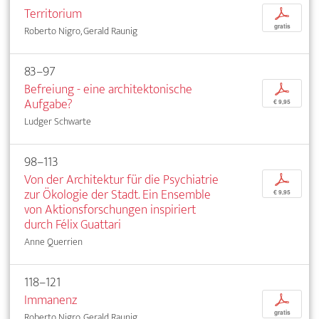
Territorium
p
gratis
Roberto Nigro, Gerald Raunig
83–97
Befreiung - eine architektonische
p
Aufgabe?
€ 9,95
Ludger Schwarte
98–113
Von der Architektur für die Psychiatrie
p
zur Ökologie der Stadt. Ein Ensemble
€ 9,95
von Aktionsforschungen inspiriert
durch Félix Guattari
Anne Querrien
118–121
Immanenz
p
gratis
Roberto Nigro, Gerald Raunig