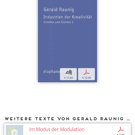
b
p
€ 12,00
€ 12,00
Weitere Texte von Gerald Raunig bei DIAPHANES
Im Modus der Modulation
p
€ 7,95