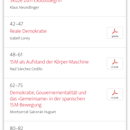
Skizze zum Exodusbegriff
Klaus Neundlinger
42–47
Reale Demokratie
p
gratis
Isabell Lorey
48–61
15M als Aufstand der Körper-Maschine
p
€ 9,95
Raúl Sánchez Cedillo
62–75
Demokratie, Gouvernementalität und
p
das ›Gemeinsame‹ in der spanischen
€ 9,95
15M-Bewegung
Montserrat Galcerán Huguet
80–82