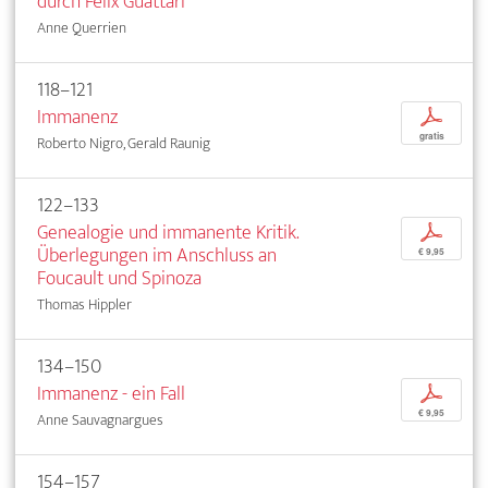
durch Félix Guattari
Anne Querrien
118–121
Immanenz
p
gratis
Roberto Nigro, Gerald Raunig
122–133
Genealogie und immanente Kritik.
p
Überlegungen im Anschluss an
€ 9,95
Foucault und Spinoza
Thomas Hippler
134–150
Immanenz - ein Fall
p
€ 9,95
Anne Sauvagnargues
154–157