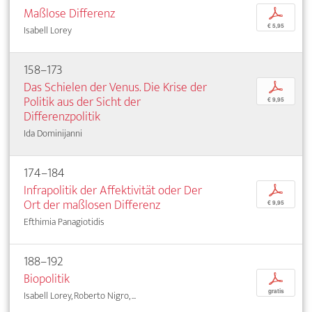
Maßlose Differenz
p
€ 5,95
Isabell Lorey
158–173
Das Schielen der Venus. Die Krise der
p
Politik aus der Sicht der
€ 9,95
Differenzpolitik
Ida Dominijanni
174–184
Infrapolitik der Affektivität oder Der
p
Ort der maßlosen Differenz
€ 9,95
Efthimia Panagiotidis
188–192
Biopolitik
p
gratis
Isabell Lorey, Roberto Nigro, ...