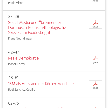
€ 7,95
Paolo Virno
27–38
Social Media und #brennender
p
Dornbusch. Politisch-theologische
€ 9,95
Skizze zum Exodusbegriff
Klaus Neundlinger
42–47
Reale Demokratie
p
gratis
Isabell Lorey
48–61
15M als Aufstand der Körper-Maschine
p
€ 9,95
Raúl Sánchez Cedillo
62–75