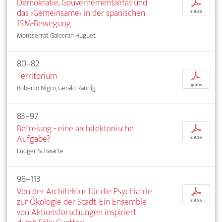
Demokratie, Gouvernementalität und
p
das ›Gemeinsame‹ in der spanischen
€ 9,95
15M-Bewegung
Montserrat Galcerán Huguet
80–82
Territorium
p
gratis
Roberto Nigro, Gerald Raunig
83–97
Befreiung - eine architektonische
p
Aufgabe?
€ 9,95
Ludger Schwarte
98–113
Von der Architektur für die Psychiatrie
p
zur Ökologie der Stadt. Ein Ensemble
€ 9,95
von Aktionsforschungen inspiriert