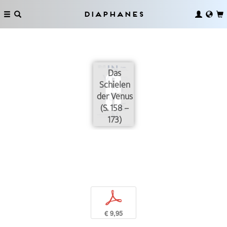
Diaphanes
Das
Schielen
der Venus
(S. 158 –
173)
p
€ 9,95