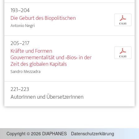
193–204
Die Geburt des Biopolitischen
p
€ 9,95
Antonio Negri
205–217
Kräfte und Formen
p
Gouvernementalität und ›Bios‹ in der
€ 9,95
Zeit des globalen Kapitals
Sandro Mezzadra
221–223
AutorInnen und ÜbersetzerInnen
Copyright
©
2026 DIAPHANES
Datenschutzerklärung