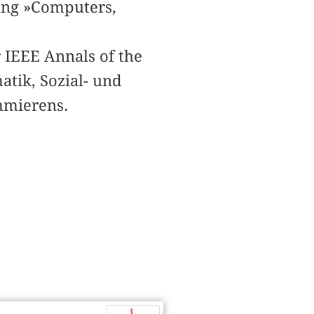
lung »Computers,
r IEEE Annals of the
tik, Sozial- und
mmierens.