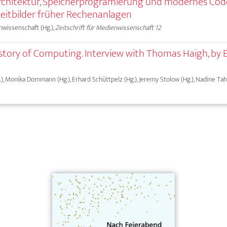
hitektur, Speicherprogramierung und modernes Cod
Leitbilder früher Rechenanlagen
nwissenschaft (Hg.),
Zeitschrift für Medienwissenschaft 12
History of Computing. Interview with Thomas Haigh, by 
), Monika Dommann (Hg.), Erhard Schüttpelz (Hg.), Jeremy Stolow (Hg.), Nadine Taha