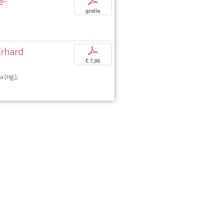
e-
p
gratis
Erhard
p
€ 7,95
 (Hg.),