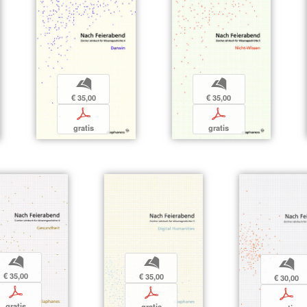
b
b
€ 35,00
€ 35,00
p
p
gratis
gratis
b
b
b
€ 35,00
€ 35,00
€ 30,00
p
p
p
gratis
gratis