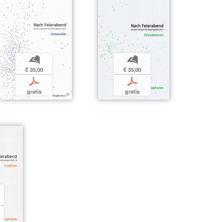
b
b
€ 35,00
€ 35,00
p
p
gratis
gratis