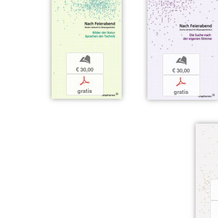
b
b
€ 30,00
€ 30,00
p
p
gratis
gratis