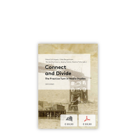
b
p
€ 69,90
€ 69,90