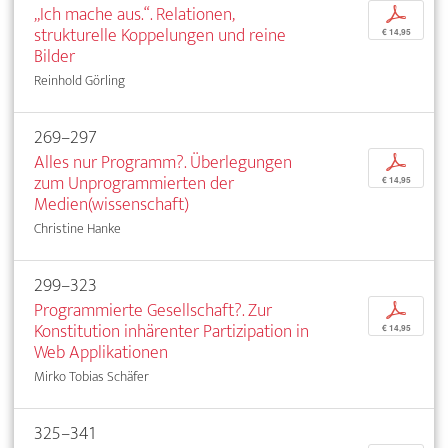
„Ich mache aus.“. Relationen,
p
strukturelle Koppelungen und reine
€ 14,95
Bilder
Reinhold Görling
269–297
Alles nur Programm?. Überlegungen
p
zum Unprogrammierten der
€ 14,95
Medien(wissenschaft)
Christine Hanke
299–323
Programmierte Gesellschaft?. Zur
p
Konstitution inhärenter Partizipation in
€ 14,95
Web Applikationen
Mirko Tobias Schäfer
325–341