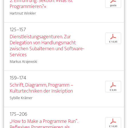
2. Einführung: Sektion: »Was ist
p
Programmieren?«
gratis
Hartmut Winkler
125–157
Dienstleistungsagenturen. Zur
p
Delegation von Handlungsmacht
€ 14,95
zwischen Subalternen und Software-
Services
Markus Krajewski
159–174
Schrift, Diagramm, Programm –
p
Kulturtechniken der Inskription
€ 9,95
Sybille Krämer
175–206
„How to Make a Programme Run“.
p
Reflexives Programmieren als
€ 14,95