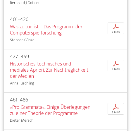
Bernhard J. Dotzler
401–426
Was zu tun ist – Das Programm der
p
Computerspielforschung
€ 14,95
Stephan Günzel
427–459
Historisches, technisches und
p
mediales Apriori. Zur Nachträglichkeit
€ 14,95
der Medien
Anna Tuschling
461–486
»Pro-Grammata«. Einige Überlegungen
p
zu einer Theorie der Programme
€ 14,95
Dieter Mersch