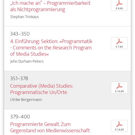
„Ich mache an“ – Programmierbarkeit
p
als Nichtprogrammierung
€ 9,95
Stephan Trinkaus
343–350
4. Einführung: Sektion: »Programmatik
p
- Comments on the Research Program
€ 7,95
of Media Studies«
John Durham Peters
351–378
Comparative (Media) Studies:
p
Programmatische Un/Orte
€ 14,95
Ulrike Bergermann
379–400
Programmierte Gewalt. Zum
p
Gegenstand von Medienwissenschaft
€ 14,95