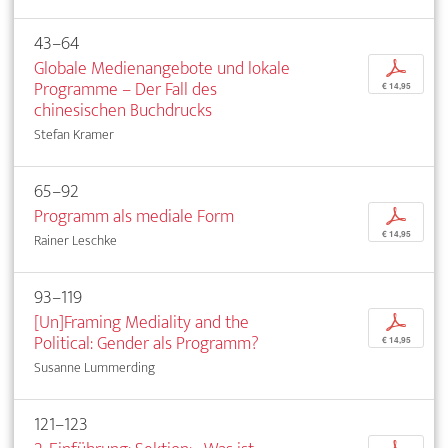
43–64
Globale Medienangebote und lokale
p
Programme – Der Fall des
€ 14,95
chinesischen Buchdrucks
Stefan Kramer
65–92
Programm als mediale Form
p
€ 14,95
Rainer Leschke
93–119
[Un]Framing Mediality and the
p
Political: Gender als Programm?
€ 14,95
Susanne Lummerding
121–123