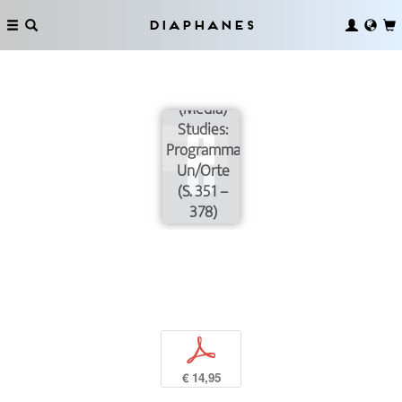
Diaphanes
Comparative
(Media)
Studies:
Programmatische
Un/Orte
(S. 351 –
378)
p
€ 14,95