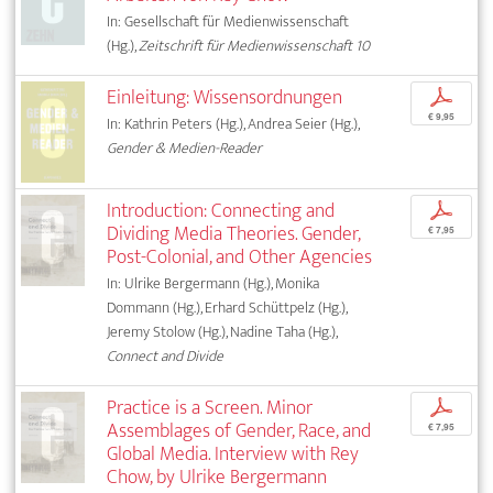
In: Gesellschaft für Medienwissenschaft
(Hg.),
Zeitschrift für Medienwissenschaft 10
Einleitung: Wissensordnungen
p
€ 9,95
In: Kathrin Peters (Hg.), Andrea Seier (Hg.),
Gender & Medien-Reader
Introduction: Connecting and
p
Dividing Media Theories. Gender,
€ 7,95
Post-Colonial, and Other Agencies
In: Ulrike Bergermann (Hg.), Monika
Dommann (Hg.), Erhard Schüttpelz (Hg.),
Jeremy Stolow (Hg.), Nadine Taha (Hg.),
Connect and Divide
Practice is a Screen. Minor
p
Assemblages of Gender, Race, and
€ 7,95
Global Media. Interview with Rey
Chow, by Ulrike Bergermann