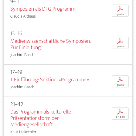
9–11
Symposien als DFG-Programm
p
gratis
Claudia Althaus
13–16
Medienwissenschaftliche Symposien.
p
Zur Einleitung
gratis
Joachim Paech
17–19
1. Einführung: Sektion: »Programme«
p
gratis
Joachim Paech
21–42
Das Programm als kulturelle
p
Präsentationsform der
€ 14,95
Mediengesellschaft
Knut Hickethier