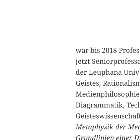
war bis 2018 Profes
jetzt Seniorprofess
der Leuphana Unive
Geistes, Rationalis
Medienphilosophie 
Diagrammatik, Techn
Geisteswissenschaf
Metaphysik der Med
Grundlinien einer 