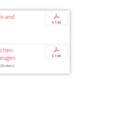
is and
p
€ 7,95
chen.
p
zeugen
€ 7,95
n Denkens