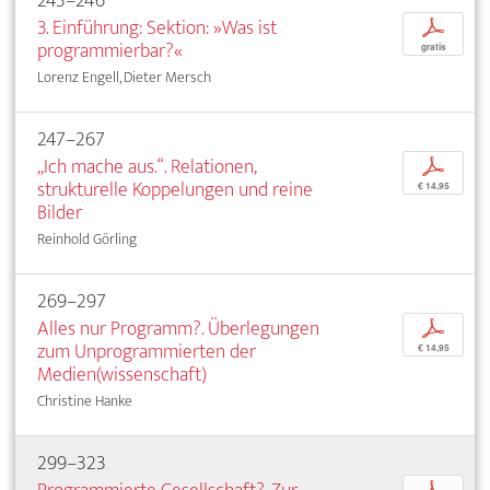
243–246
3. Einführung: Sektion: »Was ist
p
programmierbar?«
gratis
Lorenz Engell, Dieter Mersch
247–267
„Ich mache aus.“. Relationen,
p
strukturelle Koppelungen und reine
€ 14,95
Bilder
Reinhold Görling
269–297
Alles nur Programm?. Überlegungen
p
zum Unprogrammierten der
€ 14,95
Medien(wissenschaft)
Christine Hanke
299–323