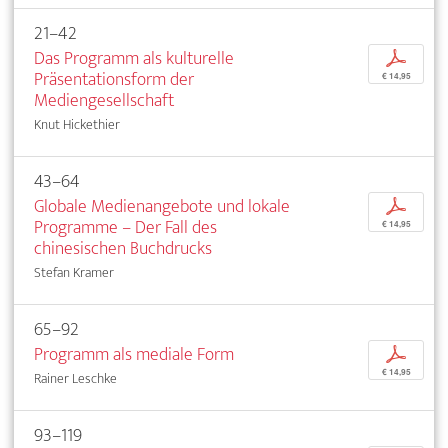
21–42
Das Programm als kulturelle
p
Präsentationsform der
€ 14,95
Mediengesellschaft
Knut Hickethier
43–64
Globale Medienangebote und lokale
p
Programme – Der Fall des
€ 14,95
chinesischen Buchdrucks
Stefan Kramer
65–92
Programm als mediale Form
p
€ 14,95
Rainer Leschke
93–119