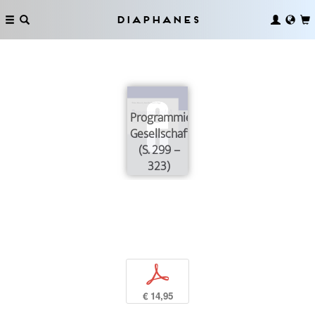
Diaphanes
Programmierte
Gesellschaft?
(S. 299 –
323)
p
€ 14,95