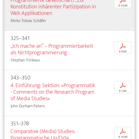
Programmierte Gesellschaft?. Zur
p
Konstitution inhärenter Partizipation in
€ 14,95
Web Applikationen
Mirko Tobias Schäfer
325–341
„Ich mache an“ – Programmierbarkeit
p
als Nichtprogrammierung
€ 9,95
Stephan Trinkaus
343–350
4. Einführung: Sektion: »Programmatik
p
- Comments on the Research Program
€ 7,95
of Media Studies«
John Durham Peters
351–378
Comparative (Media) Studies:
p
Programmatische Un/Orte
€ 14,95