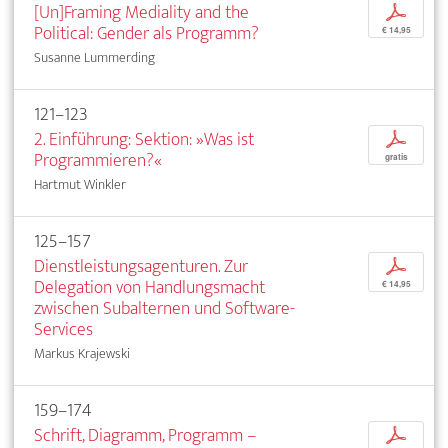
[Un]Framing Mediality and the
p
Political: Gender als Programm?
€ 14,95
Susanne Lummerding
121–123
2. Einführung: Sektion: »Was ist
p
Programmieren?«
gratis
Hartmut Winkler
125–157
Dienstleistungsagenturen. Zur
p
Delegation von Handlungsmacht
€ 14,95
zwischen Subalternen und Software-
Services
Markus Krajewski
159–174
Schrift, Diagramm, Programm –
p