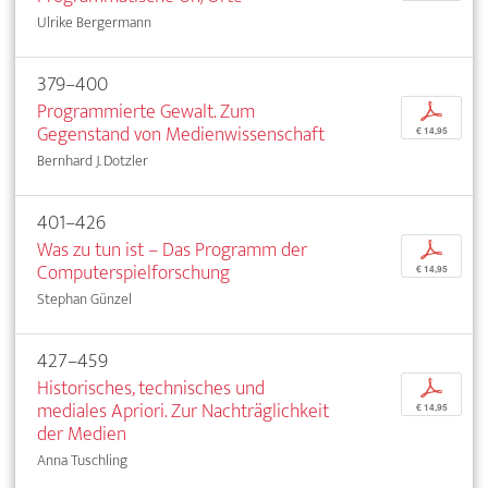
Ulrike Bergermann
379–400
Programmierte Gewalt. Zum
p
Gegenstand von Medienwissenschaft
€ 14,95
Bernhard J. Dotzler
401–426
Was zu tun ist – Das Programm der
p
Computerspielforschung
€ 14,95
Stephan Günzel
427–459
Historisches, technisches und
p
mediales Apriori. Zur Nachträglichkeit
€ 14,95
der Medien
Anna Tuschling