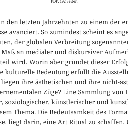
PDF, 192 Seiten
 in den letzten Jahrzehnten zu einem der e
sse avanciert. So zumindest scheint es ange
en, der globalen Verbreitung sogenannte
aß an medialer und diskursiver Aufmerk
teil wird. Worin aber gründet dieser Erfo
ie kulturelle Bedeutung erfüllt die Ausstell
liegen ihre ästhetischen und ihre nicht-äs
vernementalen Züge? Eine Sammlung von Es
, soziologischer, künstlerischer und kunst
esem Thema. Die Bedeutsamkeit des Format
e, liegt darin, eine Art Ritual zu schaffen.