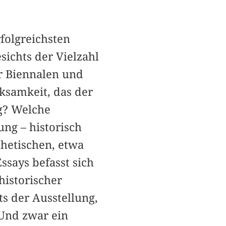
rfolgreichsten
sichts der Vielzahl
r Biennalen und
samkeit, das der
lg? Welche
ung – historisch
thetischen, etwa
says befasst sich
historischer
s der Ausstellung,
 Und zwar ein