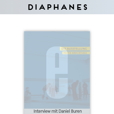
Diaphanes
Interview mit Daniel Buren