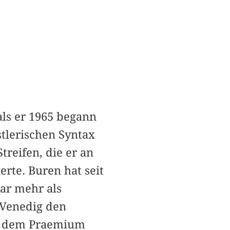
als er 1965 begann
stlerischen Syntax
treifen, die er an
rte. Buren hat seit
ar mehr als
 Venedig den
it dem Praemium