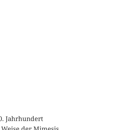
0. Jahrhundert
n Weise der Mimesis