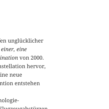
fen unglücklicher
einer, eine
tination
von 2000.
stellation hervor,
eine neue
ntion entstehen
nologie-
Flugzeugabstürzen