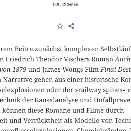
PDF, 19 Seiten
ihrem Beitra zunächst komplexen Selbstläu
in Friedrich Theodor Vischers Roman
Auch 
 von 1879
und James Wongs Film
Final Des
Narrative gehen aus einer historische Kon
selexplosionen oder der »railway spines« 
echnik der Kausalanalyse und Unfallpräve
h können diese Romane und Filme durch
it und Verrücktheit als Modelle von Tech
Dampfkesselexplosionen, Chemiebränden, 