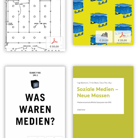
b
p
p
€ 20,00
€ 20,00
€ 50,00