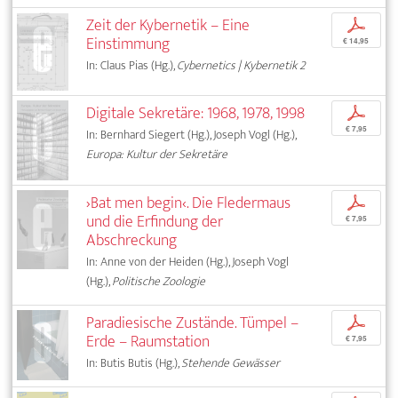
Zeit der Kybernetik – Eine
p
Einstimmung
€ 14,95
In: Claus Pias (Hg.),
Cybernetics | Kybernetik 2
Digitale Sekretäre: 1968, 1978, 1998
p
€ 7,95
In: Bernhard Siegert (Hg.), Joseph Vogl (Hg.),
Europa: Kultur der Sekretäre
›Bat men begin‹. Die Fledermaus
p
und die Erfindung der
€ 7,95
Abschreckung
In: Anne von der Heiden (Hg.), Joseph Vogl
(Hg.),
Politische Zoologie
Paradiesische Zustände. Tümpel –
p
Erde – Raumstation
€ 7,95
In: Butis Butis (Hg.),
Stehende Gewässer