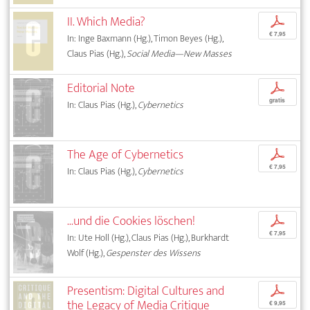
II. Which Media?
p
€ 7,95
In: Inge Baxmann (Hg.), Timon Beyes (Hg.),
Claus Pias (Hg.),
Social Media—New Masses
Editorial Note
p
gratis
In: Claus Pias (Hg.),
Cybernetics
The Age of Cybernetics
p
€ 7,95
In: Claus Pias (Hg.),
Cybernetics
...und die Cookies löschen!
p
€ 7,95
In: Ute Holl (Hg.), Claus Pias (Hg.), Burkhardt
Wolf (Hg.),
Gespenster des Wissens
Presentism: Digital Cultures and
p
the Legacy of Media Critique
€ 9,95