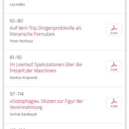
Lea Haller
65–80
Auf dem Trip. Drogenprotokolle als
p
literarische Formulare
€ 9,95
Peter Risthaus
81–95
Im Leerlauf. Spekulationen über die
p
Freizeit der Maschinen
€ 9,95
Markus Krajewski
97–114
»Soziophagie«. Skizzen zur Figur der
p
Vereinnahmung
€ 9,95
Serhat Karakayalı