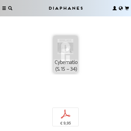
Diaphanes
Cybernation
(S. 15 – 34)
p
€ 9,95