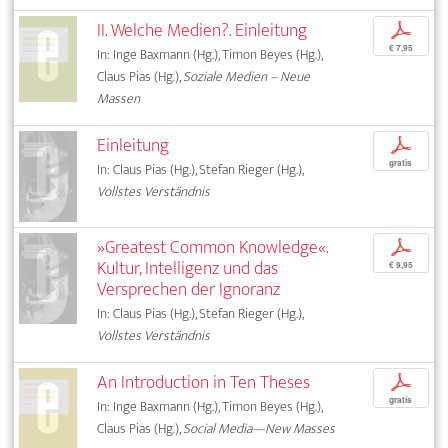
II. Welche Medien?. Einleitung
p
€ 7,95
In: Inge Baxmann (Hg.), Timon Beyes (Hg.),
Claus Pias (Hg.),
Soziale Medien – Neue
Massen
Einleitung
p
gratis
In: Claus Pias (Hg.), Stefan Rieger (Hg.),
Vollstes Verständnis
»Greatest Common Knowledge«.
p
Kultur, Intelligenz und das
€ 9,95
Versprechen der Ignoranz
In: Claus Pias (Hg.), Stefan Rieger (Hg.),
Vollstes Verständnis
An Introduction in Ten Theses
p
gratis
In: Inge Baxmann (Hg.), Timon Beyes (Hg.),
Claus Pias (Hg.),
Social Media—New Masses