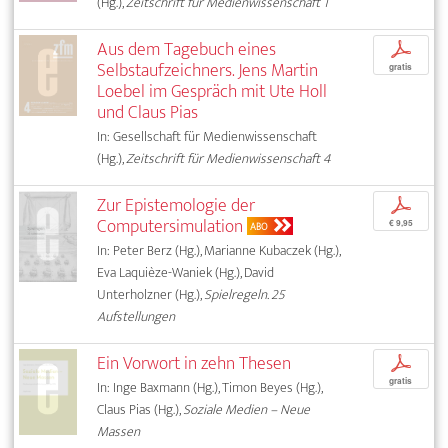
(Hg.),
Zeitschrift für Medienwissenschaft 1
Aus dem Tagebuch eines
p
Selbstaufzeichners. Jens Martin
gratis
Loebel im Gespräch mit Ute Holl
und Claus Pias
In: Gesellschaft für Medienwissenschaft
(Hg.),
Zeitschrift für Medienwissenschaft 4
Zur Epistemologie der
p
Computersimulation
€ 9,95
ABO
In: Peter Berz (Hg.), Marianne Kubaczek (Hg.),
Eva Laquièze-Waniek (Hg.), David
Unterholzner (Hg.),
Spielregeln. 25
Aufstellungen
Ein Vorwort in zehn Thesen
p
gratis
In: Inge Baxmann (Hg.), Timon Beyes (Hg.),
Claus Pias (Hg.),
Soziale Medien – Neue
Massen