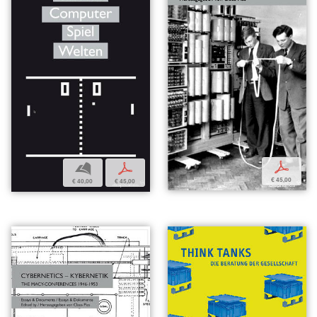
p
b
p
€ 45,00
€ 40,00
€ 45,00