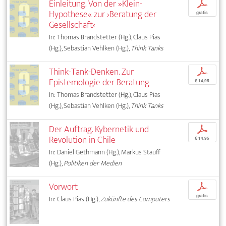
Einleitung. Von der »Klein-
p
Hypothese« zur ›Beratung der
gratis
Gesellschaft‹
In: Thomas Brandstetter (Hg.), Claus Pias
(Hg.), Sebastian Vehlken (Hg.),
Think Tanks
Think-Tank-Denken. Zur
p
Epistemologie der Beratung
€ 14,95
In: Thomas Brandstetter (Hg.), Claus Pias
(Hg.), Sebastian Vehlken (Hg.),
Think Tanks
Der Auftrag. Kybernetik und
p
Revolution in Chile
€ 14,95
In: Daniel Gethmann (Hg.), Markus Stauff
(Hg.),
Politiken der Medien
Vorwort
p
gratis
In: Claus Pias (Hg.),
Zukünfte des Computers