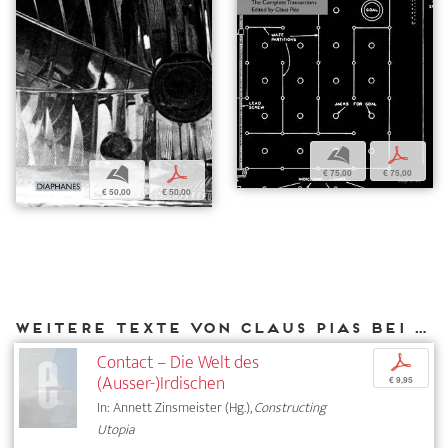
b
p
b
p
€ 75,00
€ 75,00
€ 50,00
€ 50,00
Weitere Texte von Claus Pias bei DIAPHANES
Contact – Die Welt des
p
(Ausser-)Irdischen
€ 9,95
In: Annett Zinsmeister (Hg.),
Constructing
Utopia