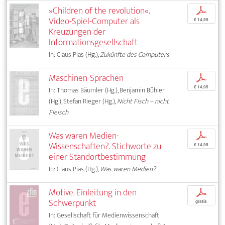
»Children of the revolution«.
p
Video-Spiel-Computer als
€ 14,95
Kreuzungen der
Informationsgesellschaft
In: Claus Pias (Hg.),
Zukünfte des Computers
Maschinen-Sprachen
p
€ 14,95
In: Thomas Bäumler (Hg.), Benjamin Bühler
(Hg.), Stefan Rieger (Hg.),
Nicht Fisch – nicht
Fleisch
Was waren Medien-
p
Wissenschaften?. Stichworte zu
€ 14,95
einer Standortbestimmung
In: Claus Pias (Hg.),
Was waren Medien?
Motive. Einleitung in den
p
Schwerpunkt
gratis
In: Gesellschaft für Medienwissenschaft