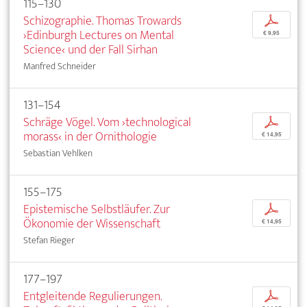
115–130
Schizographie. Thomas Trowards
p
›Edinburgh Lectures on Mental
€ 9,95
Science‹ und der Fall Sirhan
Manfred Schneider
131–154
Schräge Vögel. Vom ›technological
p
morass‹ in der Ornithologie
€ 14,95
Sebastian Vehlken
155–175
Epistemische Selbstläufer. Zur
p
Ökonomie der Wissenschaft
€ 14,95
Stefan Rieger
177–197
Entgleitende Regulierungen.
p