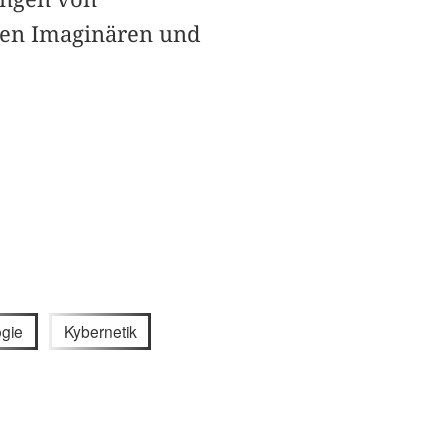
hen Imaginären und
ogie
Kybernetik