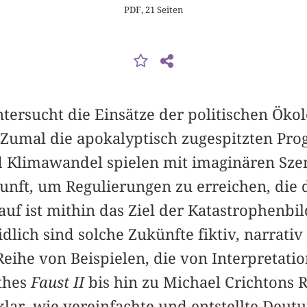
PDF, 21 Seiten
tersucht die Einsätze der politischen Öko
 Zumal die apokalyptisch zugespitzten Pr
Klimawandel spielen mit imaginären Szen
unft, um Regulierungen zu erreichen, die 
uf ist mithin das Ziel der Katastrophenbil
lich sind solche Zukünfte fiktiv, narrati
Reihe von Beispielen, die von Interpretati
thes
Faust II
bis hin zu Michael Crichtons
 klar, wie vereinfachte und entstellte Deu