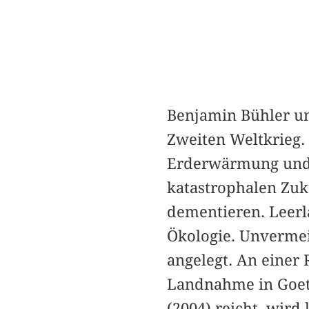
Benjamin Bühler un
Zweiten Weltkrieg.
Erderwärmung und 
katastrophalen Zuk
dementieren. Leerla
Ökologie. Unvermeid
angelegt. An einer 
Landnahme in Goe
(2004) reicht, wird