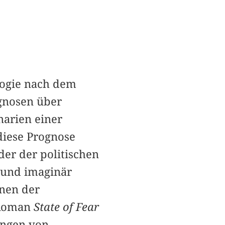
logie nach dem
ognosen über
arien einer
diese Prognose
der der politischen
v und imaginär
onen der
 Roman
State of Fear
tungen von