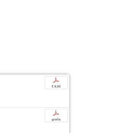
p
€ 9,95
p
gratis