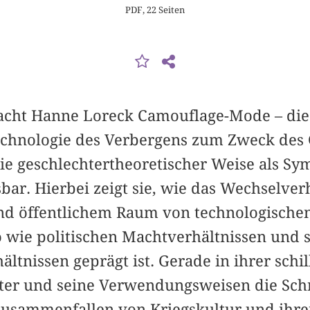
PDF, 22 Seiten
macht Hanne Loreck Camouflage-Mode – di
echnologie des Verbergens zum Zweck des
wie geschlechtertheoretischer Weise als S
sbar. Hierbei zeigt sie, wie das Wechselver
nd öffentlichem Raum von technologischen
o wie politischen Machtverhältnissen und
tnissen geprägt ist. Gerade in ihrer schi
er und seine Verwendungsweisen die Schni
 Zusammenfallen von Kriegskultur und ihre