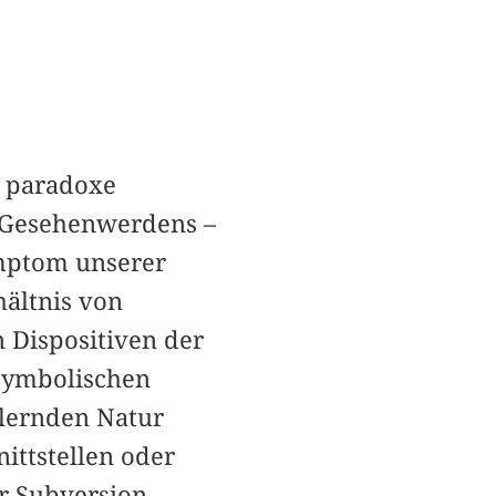
e paradoxe
 Gesehenwerdens –
ymptom unserer
hältnis von
 Dispositiven der
 symbolischen
llernden Natur
ttstellen oder
r Subversion,