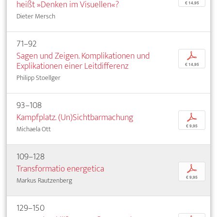
heißt »Denken im Visuellen«?
€ 14,95
Dieter Mersch
71–92
Sagen und Zeigen. Komplikationen und
p
Explikationen einer Leitdifferenz
€ 14,95
Philipp Stoellger
93–108
Kampfplatz. (Un)Sichtbarmachung
p
€ 9,95
Michaela Ott
109–128
Transformatio energetica
p
€ 9,95
Markus Rautzenberg
129–150