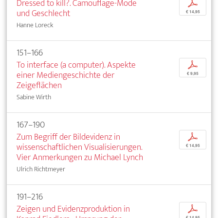
Dressed to kill?. Camouflage-Mode
p
und Geschlecht
€ 14,95
Hanne Loreck
151–166
To interface (a computer). Aspekte
p
einer Mediengeschichte der
€ 9,95
Zeigeflächen
Sabine Wirth
167–190
Zum Begriff der Bildevidenz in
p
wissenschaftlichen Visualisierungen.
€ 14,95
Vier Anmerkungen zu Michael Lynch
Ulrich Richtmeyer
191–216
Zeigen und Evidenzproduktion in
p
€ 14,95