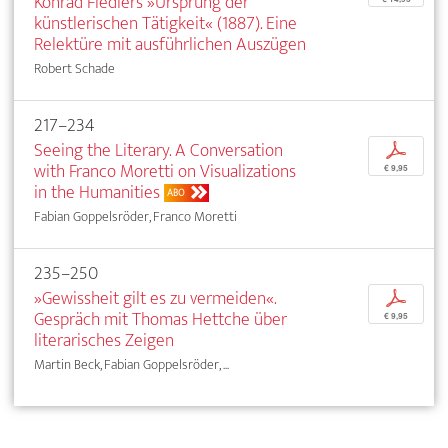
Konrad Fiedlers »Ursprung der
künstlerischen Tätigkeit« (1887). Eine
Relektüre mit ausführlichen Auszügen
Robert Schade
217–234
Seeing the Literary. A Conversation
p
with Franco Moretti on Visualizations
€ 9,95
in the Humanities
ABO
Fabian Goppelsröder, Franco Moretti
235–250
»Gewissheit gilt es zu vermeiden«.
p
Gespräch mit Thomas Hettche über
€ 9,95
literarisches Zeigen
Martin Beck, Fabian Goppelsröder, ...