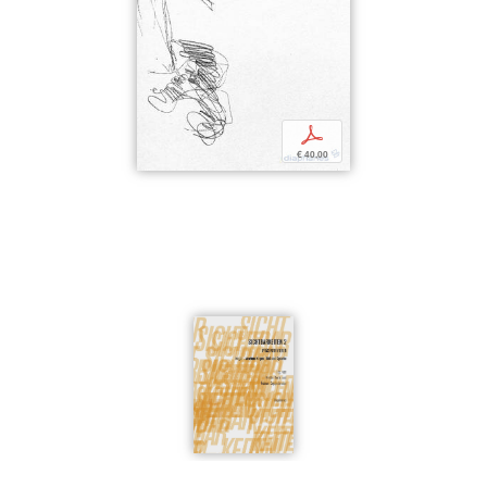
p
€ 40,00