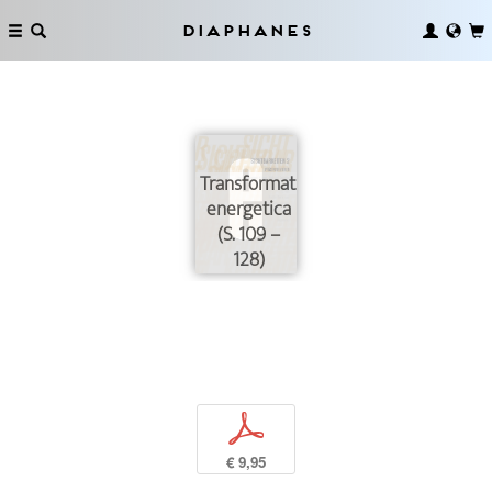
Diaphanes
Transformatio
energetica
(S. 109 –
128)
p
€ 9,95