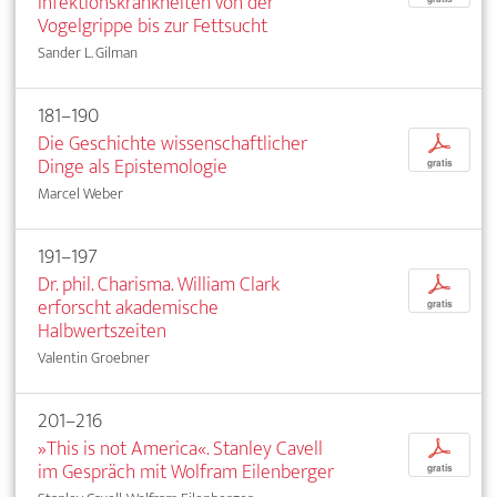
Infektionskrankheiten von der
Vogelgrippe bis zur Fettsucht
Sander L. Gilman
181–190
Die Geschichte wissenschaftlicher
p
Dinge als Epistemologie
gratis
Marcel Weber
191–197
Dr. phil. Charisma. William Clark
p
erforscht akademische
gratis
Halbwertszeiten
Valentin Groebner
201–216
»This is not America«. Stanley Cavell
p
im Gespräch mit Wolfram Eilenberger
gratis