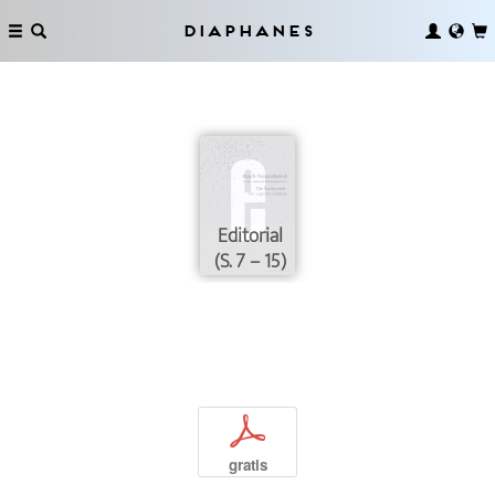
Diaphanes
Editorial
(S. 7 – 15)
p
gratis