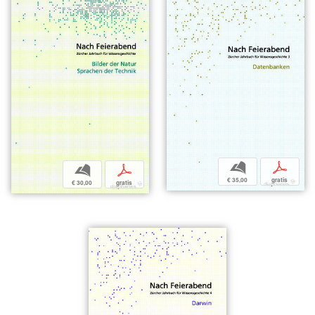
b
p
b
p
€ 35,00
gratis
€ 30,00
gratis