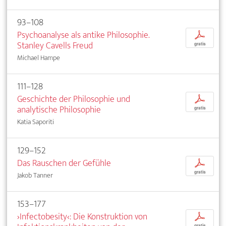
93–108
Psychoanalyse als antike Philosophie.
p
Stanley Cavells Freud
gratis
Michael Hampe
111–128
Geschichte der Philosophie und
p
analytische Philosophie
gratis
Katia Saporiti
129–152
Das Rauschen der Gefühle
p
gratis
Jakob Tanner
153–177
›Infectobesity‹: Die Konstruktion von
p
gratis