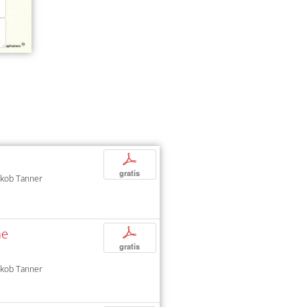
p
gratis
Jakob Tanner
he
p
gratis
Jakob Tanner