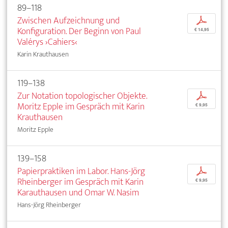
89–118
Zwischen Aufzeichnung und
p
Konfiguration. Der Beginn von Paul
€ 14,95
Valérys ›Cahiers‹
Karin Krauthausen
119–138
Zur Notation topologischer Objekte.
p
Moritz Epple im Gespräch mit Karin
€ 9,95
Krauthausen
Moritz Epple
139–158
Papierpraktiken im Labor. Hans-Jörg
p
Rheinberger im Gespräch mit Karin
€ 9,95
Karauthausen und Omar W. Nasim
Hans-Jörg Rheinberger