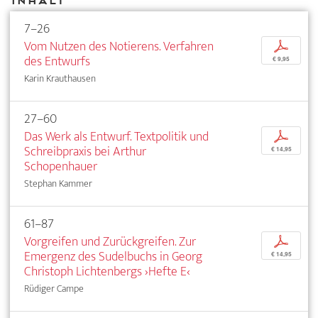
Inhalt
7–26
Vom Nutzen des Notierens. Verfahren
p
des Entwurfs
€ 9,95
Karin Krauthausen
27–60
Das Werk als Entwurf. Textpolitik und
p
Schreibpraxis bei Arthur
€ 14,95
Schopenhauer
Stephan Kammer
61–87
Vorgreifen und Zurückgreifen. Zur
p
Emergenz des Sudelbuchs in Georg
€ 14,95
Christoph Lichtenbergs ›Hefte E‹
Rüdiger Campe