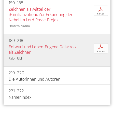
159–188
Zeichnen als Mittel der
p
›Familiarization‹. Zur Erkundung der
€ 14,95
Nebel im Lord-Rosse-Projekt
Omar W. Nasim
189–218
Entwurf und Leben. Eugène Delacroix
p
als Zeichner
€ 14,95
Ralph Ubl
219–220
Die Autorinnen und Autoren
221–222
Namenindex