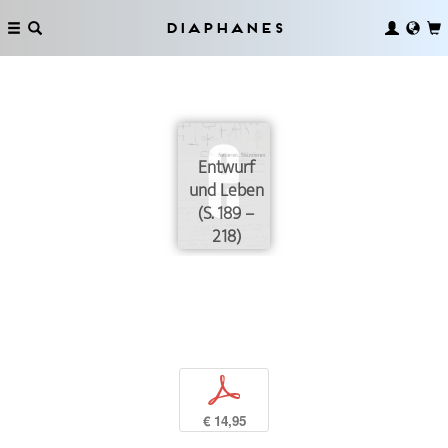
Diaphanes
Entwurf
und Leben
(S. 189 –
218)
p
€ 14,95