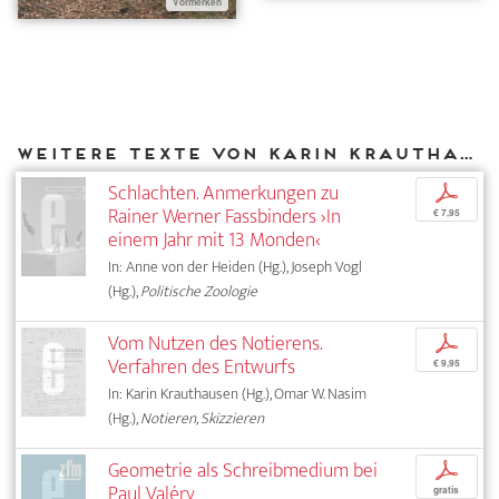
Vormerken
Weitere Texte von Karin Krauthausen bei DIAPHANES
Schlachten. Anmerkungen zu
p
Rainer Werner Fassbinders ›In
€ 7,95
einem Jahr mit 13 Monden‹
In: Anne von der Heiden (Hg.), Joseph Vogl
(Hg.),
Politische Zoologie
Vom Nutzen des Notierens.
p
Verfahren des Entwurfs
€ 9,95
In: Karin Krauthausen (Hg.), Omar W. Nasim
(Hg.),
Notieren, Skizzieren
Geometrie als Schreibmedium bei
p
Paul Valéry
gratis