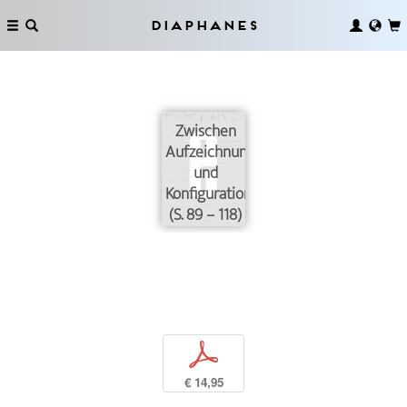
Diaphanes
Zwischen
Aufzeichnung
und
Konfiguration
(S. 89 – 118)
p
€ 14,95