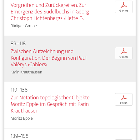
Vorgreifen und Zurückgreifen. Zur
p
Emergenz des Sudelbuchs in Georg
€ 14,95
Christoph Lichtenbergs ›Hefte E‹
Rüdiger Campe
89–118
Zwischen Aufzeichnung und
p
Konfiguration. Der Beginn von Paul
€ 14,95
Valérys ›Cahiers‹
Karin Krauthausen
119–138
Zur Notation topologischer Objekte.
p
Moritz Epple im Gespräch mit Karin
€ 9,95
Krauthausen
Moritz Epple
139–158