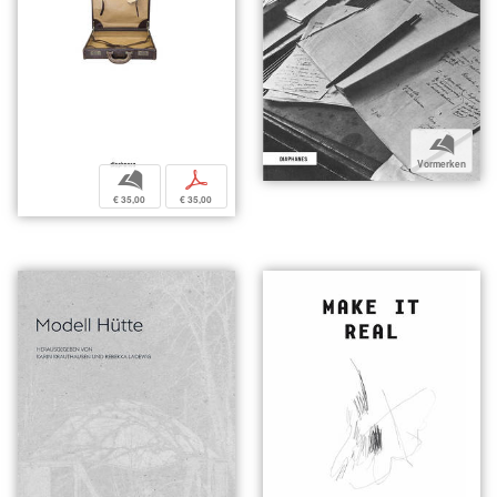
b
Vormerken
b
p
€ 35,00
€ 35,00