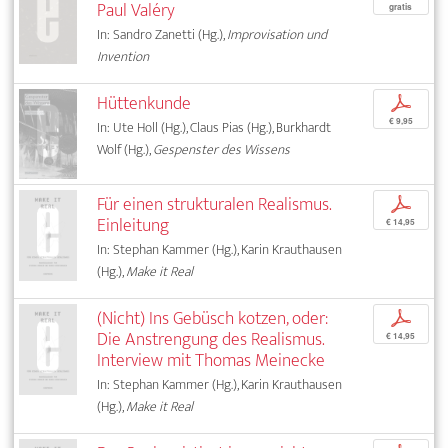
Paul Valéry
gratis
In: Sandro Zanetti (Hg.),
Improvisation und
Invention
Hüttenkunde
p
€ 9,95
In: Ute Holl (Hg.), Claus Pias (Hg.), Burkhardt
Wolf (Hg.),
Gespenster des Wissens
Für einen strukturalen Realismus.
p
Einleitung
€ 14,95
In: Stephan Kammer (Hg.), Karin Krauthausen
(Hg.),
Make it Real
(Nicht) Ins Gebüsch kotzen, oder:
p
Die Anstrengung des Realismus.
€ 14,95
Interview mit Thomas Meinecke
In: Stephan Kammer (Hg.), Karin Krauthausen
(Hg.),
Make it Real