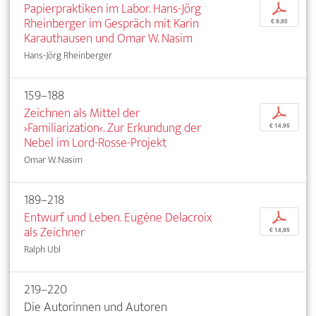
Papierpraktiken im Labor. Hans-Jörg
p
Rheinberger im Gespräch mit Karin
€ 9,95
Karauthausen und Omar W. Nasim
Hans-Jörg Rheinberger
159–188
Zeichnen als Mittel der
p
›Familiarization‹. Zur Erkundung der
€ 14,95
Nebel im Lord-Rosse-Projekt
Omar W. Nasim
189–218
Entwurf und Leben. Eugène Delacroix
p
als Zeichner
€ 14,95
Ralph Ubl
219–220
Die Autorinnen und Autoren