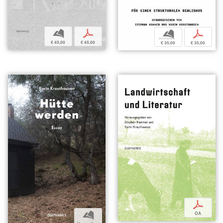
b
p
b
p
€ 45,00
€ 45,00
€ 35,00
€ 35,00
p
b
OA