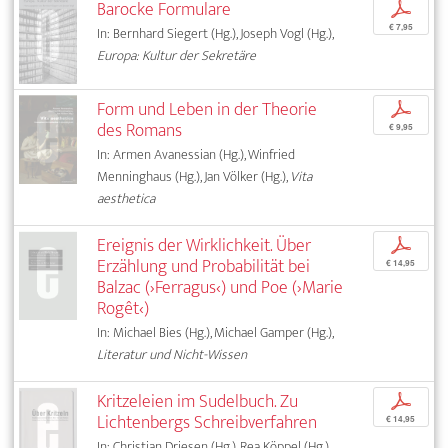
Barocke Formulare
p
€ 7,95
In: Bernhard Siegert (Hg.), Joseph Vogl (Hg.),
Europa: Kultur der Sekretäre
Form und Leben in der Theorie
p
des Romans
€ 9,95
In: Armen Avanessian (Hg.), Winfried
Menninghaus (Hg.), Jan Völker (Hg.),
Vita
aesthetica
Ereignis der Wirklichkeit. Über
p
Erzählung und Probabilität bei
€ 14,95
Balzac (›Ferragus‹) und Poe (›Marie
Rogêt‹)
In: Michael Bies (Hg.), Michael Gamper (Hg.),
Literatur und Nicht-Wissen
Kritzeleien im Sudelbuch. Zu
p
Lichtenbergs Schreibverfahren
€ 14,95
In: Christian Driesen (Hg.), Rea Köppel (Hg.),