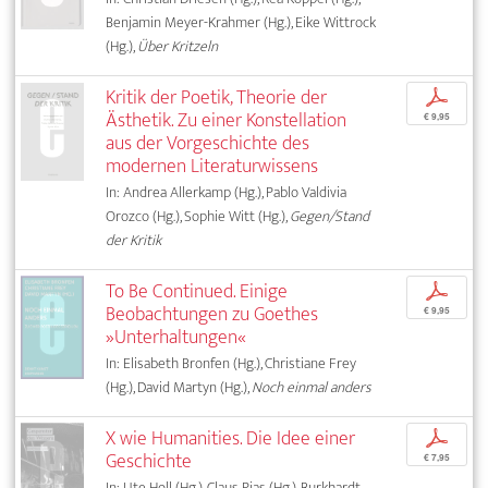
Benjamin Meyer-Krahmer (Hg.), Eike Wittrock
(Hg.),
Über Kritzeln
Kritik der Poetik, Theorie der
p
Ästhetik. Zu einer Konstellation
€ 9,95
aus der Vorgeschichte des
modernen Literaturwissens
In: Andrea Allerkamp (Hg.), Pablo Valdivia
Orozco (Hg.), Sophie Witt (Hg.),
Gegen/Stand
der Kritik
To Be Continued. Einige
p
Beobachtungen zu Goethes
€ 9,95
»Unterhaltungen«
In: Elisabeth Bronfen (Hg.), Christiane Frey
(Hg.), David Martyn (Hg.),
Noch einmal anders
X wie Humanities. Die Idee einer
p
Geschichte
€ 7,95
In: Ute Holl (Hg.), Claus Pias (Hg.), Burkhardt