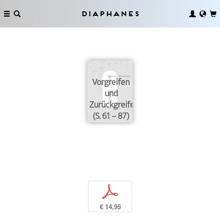
Diaphanes
Vorgreifen
und
Zurückgreifen
(S. 61 – 87)
p
€ 14,95