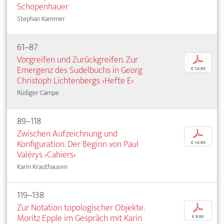
Schopenhauer
Stephan Kammer
61–87
Vorgreifen und Zurückgreifen. Zur
p
Emergenz des Sudelbuchs in Georg
€ 14,95
Christoph Lichtenbergs ›Hefte E‹
Rüdiger Campe
89–118
Zwischen Aufzeichnung und
p
Konfiguration. Der Beginn von Paul
€ 14,95
Valérys ›Cahiers‹
Karin Krauthausen
119–138
Zur Notation topologischer Objekte.
p
Moritz Epple im Gespräch mit Karin
€ 9,95