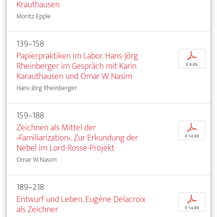
Krauthausen
Moritz Epple
139–158
Papierpraktiken im Labor. Hans-Jörg
p
Rheinberger im Gespräch mit Karin
€ 9,95
Karauthausen und Omar W. Nasim
Hans-Jörg Rheinberger
159–188
Zeichnen als Mittel der
p
›Familiarization‹. Zur Erkundung der
€ 14,95
Nebel im Lord-Rosse-Projekt
Omar W. Nasim
189–218
Entwurf und Leben. Eugène Delacroix
p
als Zeichner
€ 14,95