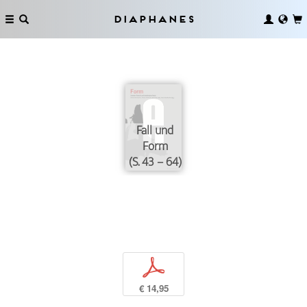
Diaphanes
Fall und
Form
(S. 43 – 64)
p
€ 14,95