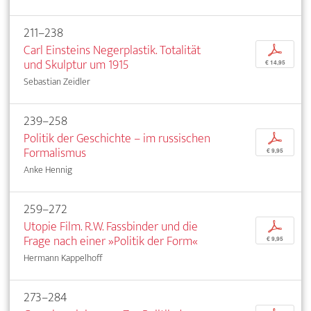
211–238
Carl Einsteins Negerplastik. Totalität
p
und Skulptur um 1915
€ 14,95
Sebastian Zeidler
239–258
Politik der Geschichte – im russischen
p
Formalismus
€ 9,95
Anke Hennig
259–272
Utopie Film. R.W. Fassbinder und die
p
Frage nach einer »Politik der Form«
€ 9,95
Hermann Kappelhoff
273–284