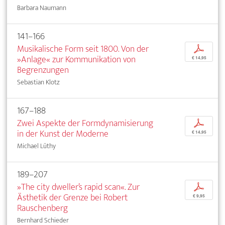
Barbara Naumann
141–166
Musikalische Form seit 1800. Von der
p
»Anlage« zur Kommunikation von
€ 14,95
Begrenzungen
Sebastian Klotz
167–188
Zwei Aspekte der Formdynamisierung
p
in der Kunst der Moderne
€ 14,95
Michael Lüthy
189–207
»The city dweller’s rapid scan«. Zur
p
Ästhetik der Grenze bei Robert
€ 9,95
Rauschenberg
Bernhard Schieder