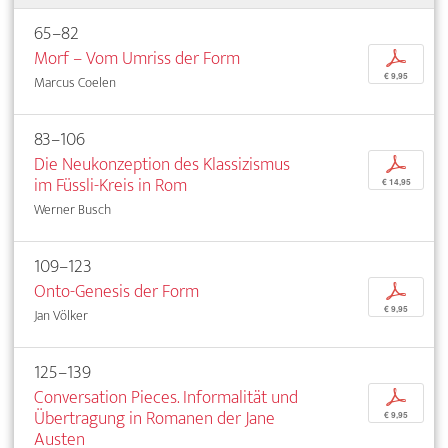
65–82
Morf – Vom Umriss der Form
p
€ 9,95
Marcus Coelen
83–106
Die Neukonzeption des Klassizismus
p
im Füssli-Kreis in Rom
€ 14,95
Werner Busch
109–123
Onto-Genesis der Form
p
€ 9,95
Jan Völker
125–139
Conversation Pieces. Informalität und
p
Übertragung in Romanen der Jane
€ 9,95
Austen