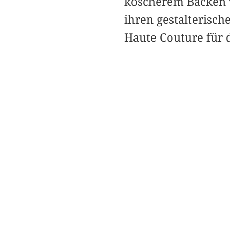
koscherem Backen w
ihren gestalterisch
Haute Couture für