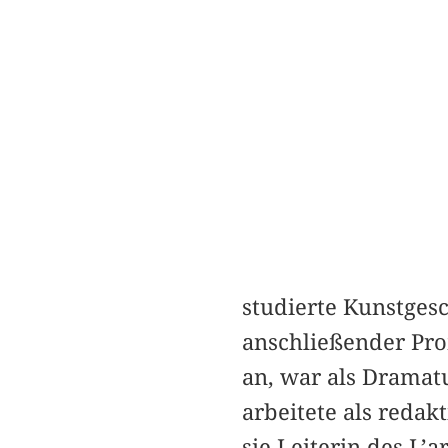
studierte Kunstges
anschließender Pro
an, war als Dramat
arbeitete als redak
sie Leiterin des L’