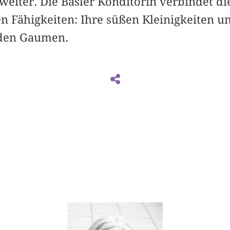
eiter. Die Basler Konditorin verbindet di
en Fähigkeiten: Ihre süßen Kleinigkeiten u
 den Gaumen.