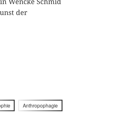
erin Wencke Schmid
unst der
ophie
Anthropophagie