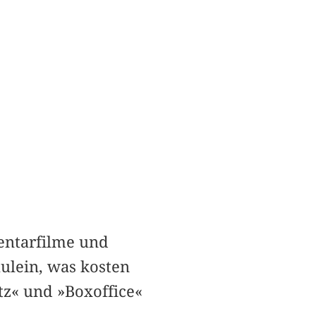
mentarfilme und
ulein, was kosten
atz« und »Boxoffice«