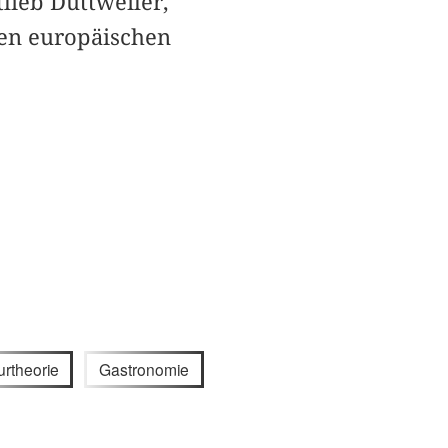
ieb Duttweiler,
len europäischen
urtheorie
Gastronomie