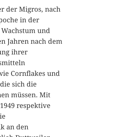
er der Migros, nach
poche in der
es Wachstum und
ten Jahren nach dem
ung ihrer
smitteln
wie Cornflakes und
ie sich die
en müssen. Mit
1949 respektive
ie
ik an den