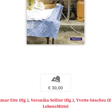
b
€ 30,00
tmar Ette (Hg.)
,
Veronika Sellier (Hg.)
,
Yvette Sánchez (H
LebensMittel