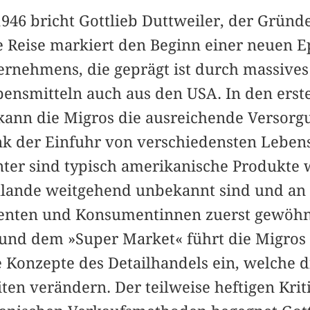
946 bricht Gottlieb Duttweiler, der Gründ
e Reise markiert den Beginn einer neuen E
ernehmens, die geprägt ist durch massiv
ensmitteln auch aus den USA. In den ers
kann die Migros die ausreichende Versorg
k der Einfuhr von verschiedensten Leben
unter sind typisch amerikanische Produkte 
ulande weitgehend unbekannt sind und an d
nten und Konsumentinnen zuerst gewöhn
 und dem »Super Market« führt die Migros 
 Konzepte des Detailhandels ein, welche d
en verändern. Der teilweise heftigen Krit