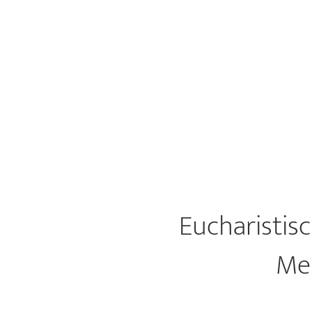
Eucharistis
Men