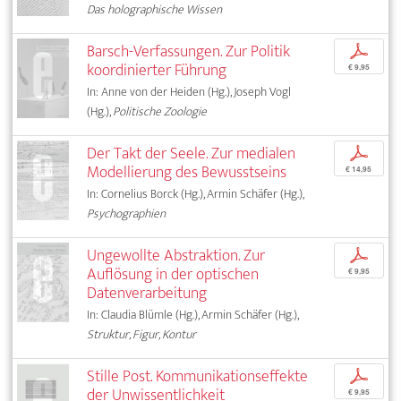
Das holographische Wissen
Barsch-Verfassungen. Zur Politik
p
koordinierter Führung
€ 9,95
In: Anne von der Heiden (Hg.), Joseph Vogl
(Hg.),
Politische Zoologie
Der Takt der Seele. Zur medialen
p
Modellierung des Bewusstseins
€ 14,95
In: Cornelius Borck (Hg.), Armin Schäfer (Hg.),
Psychographien
Ungewollte Abstraktion. Zur
p
Auflösung in der optischen
€ 9,95
Datenverarbeitung
In: Claudia Blümle (Hg.), Armin Schäfer (Hg.),
Struktur, Figur, Kontur
Stille Post. Kommunikationseffekte
p
der Unwissentlichkeit
€ 9,95