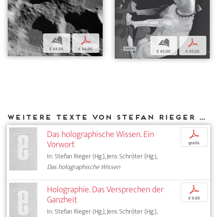
b
p
b
p
€ 44,95
€ 44,95
€ 45,00
€ 45,00
Weitere Texte von Stefan Rieger bei DIAPHANES
Das holographische Wissen. Ein
p
Vorwort
gratis
In: Stefan Rieger (Hg.), Jens Schröter (Hg.),
Das holographische Wissen
Holographie. Das Versprechen der
p
Ganzheit
€ 9,95
In: Stefan Rieger (Hg.), Jens Schröter (Hg.),