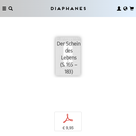
Diaphanes
Der Schein
des
Lebens
(S. 165 –
183)
p
€ 9,95