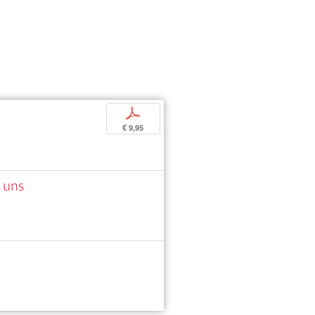
p
€ 9,95
s uns