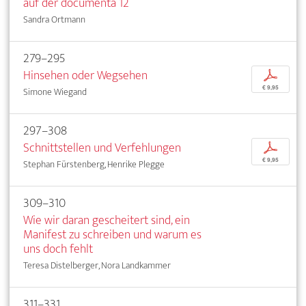
auf der documenta 12
Sandra Ortmann
279–295
Hinsehen oder Wegsehen
p
€ 9,95
Simone Wiegand
297–308
Schnittstellen und Verfehlungen
p
€ 9,95
Stephan Fürstenberg, Henrike Plegge
309–310
Wie wir daran gescheitert sind, ein
Manifest zu schreiben und warum es
uns doch fehlt
Teresa Distelberger, Nora Landkammer
311–331