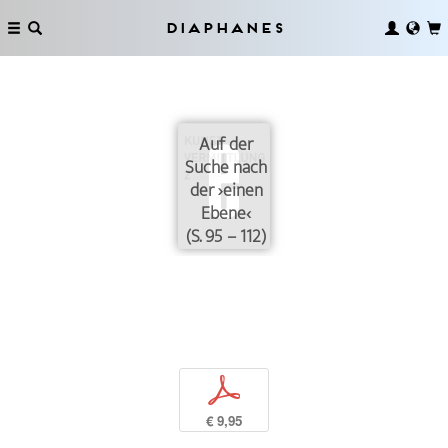
Diaphanes
Auf der
Suche nach
der ›einen
Ebene‹
(S. 95 – 112)
p
€ 9,95