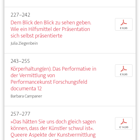
227–242
Dem Blick den Blick zu sehen geben.
p
Wie ein Hilfsmittel der Präsentation
€ 9,95
sich selbst präsentierte
Julia Ziegenbein
243–255
Körperhaltung(en). Das Performative in
p
der Vermittlung von
€ 9,95
Performancekunst Forschungsfeld
documenta 12
Barbara Campaner
257–277
»Das hätten Sie uns doch gleich sagen
p
können, dass der Künstler schwul ist«.
€ 14,95
Queere Aspekte der Kunstvermittlung