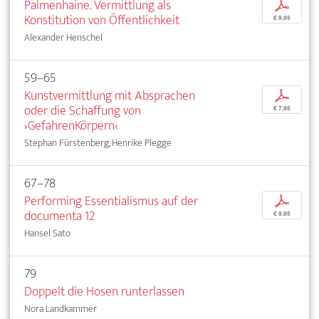
Palmenhaine. Vermittlung als
p
Konstitution von Öffentlichkeit
€ 9,95
Alexander Henschel
59–65
Kunstvermittlung mit Absprachen
p
oder die Schaffung von
€ 7,95
›GefahrenKörpern‹
Stephan Fürstenberg, Henrike Plegge
67–78
Performing Essentialismus auf der
p
documenta 12
€ 9,95
Hansel Sato
79
Doppelt die Hosen runterlassen
Nora Landkammer