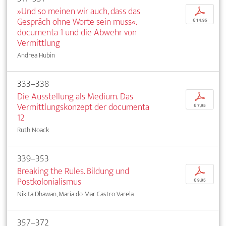
»Und so meinen wir auch, dass das
p
Gespräch ohne Worte sein muss«.
€ 14,95
documenta 1 und die Abwehr von
Vermittlung
Andrea Hubin
333–338
Die Ausstellung als Medium. Das
p
Vermittlungskonzept der documenta
€ 7,95
12
Ruth Noack
339–353
Breaking the Rules. Bildung und
p
Postkolonialismus
€ 9,95
Nikita Dhawan, María do Mar Castro Varela
357–372