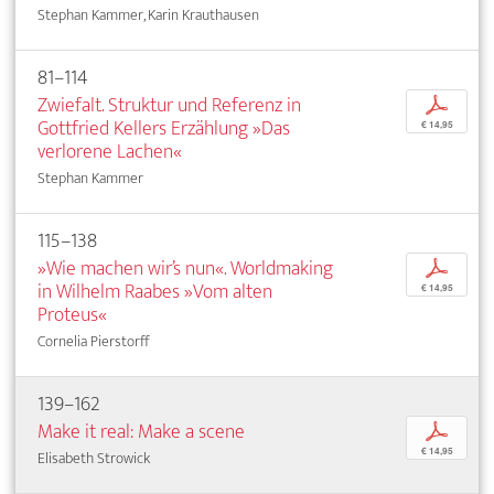
Stephan Kammer, Karin Krauthausen
81–114
Zwiefalt. Struktur und Referenz in
p
Gottfried Kellers Erzählung »Das
€ 14,95
verlorene Lachen«
Stephan Kammer
115–138
»Wie machen wir’s nun«. Worldmaking
p
in Wilhelm Raabes »Vom alten
€ 14,95
Proteus«
Cornelia Pierstorff
139–162
Make it real: Make a scene
p
€ 14,95
Elisabeth Strowick