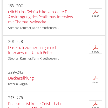
163–200
(Nicht) Ins Gebüsch kotzen, oder: Die
p
Anstrengung des Realismus. Interview
€ 14,95
mit Thomas Meinecke
Stephan Kammer, Karin Krauthausen, ...
201–228
Das Buch existiert ja gar nicht.
p
Interview mit Ulrich Peltzer
€ 14,95
Stephan Kammer, Karin Krauthausen, ...
229–242
Deckerzählung
p
€ 9,95
Kathrin Röggla
243–276
Realismus ist keine Geisterbahn.
p
€ 14,95