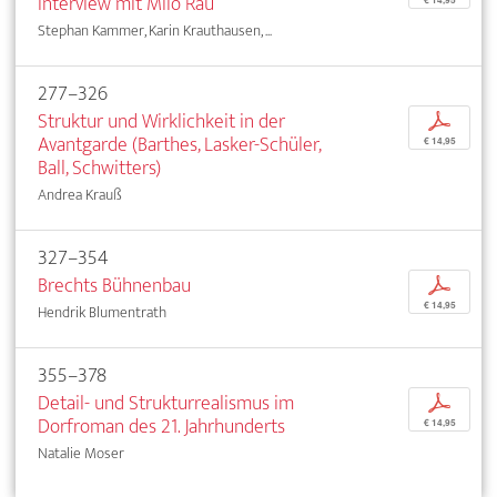
Interview mit Milo Rau
Stephan Kammer, Karin Krauthausen, ...
277–326
Struktur und Wirklichkeit in der
p
Avantgarde (Barthes, Lasker-Schüler,
€ 14,95
Ball, Schwitters)
Andrea Krauß
327–354
Brechts Bühnenbau
p
€ 14,95
Hendrik Blumentrath
355–378
Detail- und Strukturrealismus im
p
Dorfroman des 21. Jahrhunderts
€ 14,95
Natalie Moser