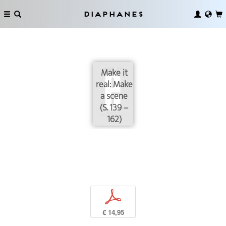
Diaphanes
Make it
real: Make
a scene
(S. 139 –
162)
p
€ 14,95