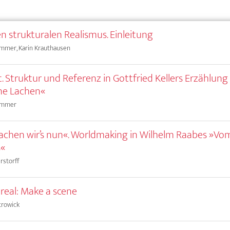
en strukturalen Realismus. Einleitung
mmer, Karin Krauthausen
t. Struktur und Referenz in Gottfried Kellers Erzählung
ne Lachen«
ammer
chen wir’s nun«. Worldmaking in Wilhelm Raabes »Vo
s«
erstorff
 real: Make a scene
trowick