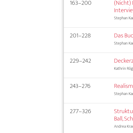
163–200
(Nicht)
Intervi
Stephan Kam
201–228
Das Buch
Stephan Kam
229–242
Decker
Kathrin Rög
243–276
Realism
Stephan Kam
277–326
Struktu
Ball, Sc
Andrea Kra