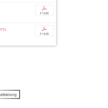
p
€ 14,95
erts
p
€ 14,95
alisierung