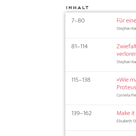
Inhalt
7–80
Für ein
Stephan Ka
81–114
Zwiefal
verlore
Stephan K
115–138
»Wie ma
Proteu
Cornelia Pi
139–162
Make it
Elisabeth S