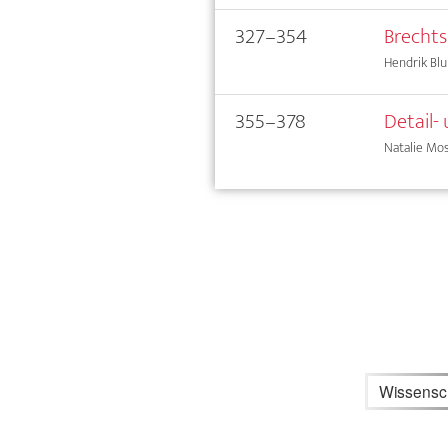
327–354
Brecht
Hendrik Bl
355–378
Detail-
Natalie Mo
Wissensc