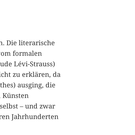
 Die literarische
 vom formalen
aude Lévi-Strauss)
icht zu erklären, da
thes) ausging, die
n Künsten
 selbst – und zwar
heren Jahrhunderten