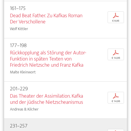
161–175
Dead Beat Father. Zu Kafkas Roman
p
Der Verschollene
€ 9,95
Wolf Kittler
177–198
Rückkopplung als Störung der Autor-
p
Funktion in späten Texten von
€ 14,95
Friedrich Nietzsche und Franz Kafka
Malte Kleinwort
201–229
Das Theater der Assimilation. Kafka
p
und der jüdische Nietzscheanismus
€ 14,95
Andreas B. Kilcher
231–257