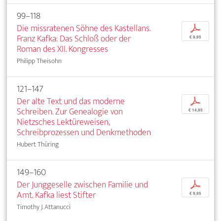
99–118
Die missratenen Söhne des Kastellans.
p
Franz Kafka: Das Schloß oder der
€ 9,95
Roman des XII. Kongresses
Philipp Theisohn
121–147
Der alte Text und das moderne
p
Schreiben. Zur Genealogie von
€ 14,95
Nietzsches Lektüreweisen,
Schreibprozessen und Denkmethoden
Hubert Thüring
149–160
Der Junggeselle zwischen Familie und
p
Amt. Kafka liest Stifter
€ 9,95
Timothy J. Attanucci