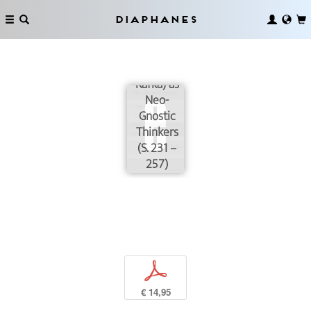
Diaphanes
Nietzsche
(with
Kafka) as
Neo-
Gnostic
Thinkers
(S. 231 –
257)
p
€ 14,95