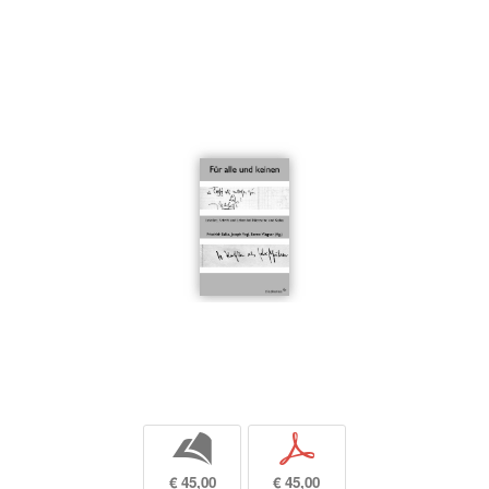
b
p
€ 45,00
€ 45,00