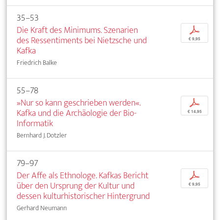
35–53
Die Kraft des Minimums. Szenarien
p
des Ressentiments bei Nietzsche und
€ 9,95
Kafka
Friedrich Balke
55–78
»Nur so kann geschrieben werden«.
p
Kafka und die Archäologie der Bio-
€ 14,95
Informatik
Bernhard J. Dotzler
79–97
Der Affe als Ethnologe. Kafkas Bericht
p
über den Ursprung der Kultur und
€ 9,95
dessen kulturhistorischer Hintergrund
Gerhard Neumann