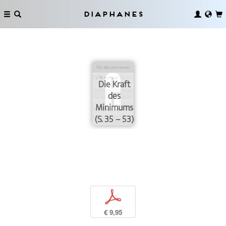
Diaphanes
Die Kraft
des
Minimums
(S. 35 – 53)
p
€ 9,95