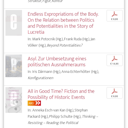
Struktur, Figur, Kontur
Endless Expropriations of the Body.
p
On the Relation between Politics
€ 9,95
and Potentialities in the Story of
Lucretia
In: Mark Potocnik (Hg.), Frank Ruda (Hg.), Jan
Völker (Hg.),
Beyond Potentialities?
Asyl. Zur Umbesetzung eines
p
politischen Ausnahmeraums
€ 14,95
In: Iris Därmann (Hg.), Anna Echterhölter (Hg.),
Konfigurationen
All in Good Time? Fiction and the
p
Possibility of Historic Events
€ 9,95
ABO
In: Anneka Esch-van Kan (Hg.), Stephan
Packard (Hg.), Philipp Schulte (Hg.),
Thinking –
Resisting – Reading the Political