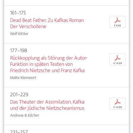
161–175
Dead Beat Father. Zu Kafkas Roman
p
Der Verschollene
€ 9,95
Wolf Kittler
177–198
Rückkopplung als Störung der Autor-
p
Funktion in späten Texten von
€ 14,95
Friedrich Nietzsche und Franz Kafka
Malte Kleinwort
201–229
Das Theater der Assimilation. Kafka
p
und der jüdische Nietzscheanismus
€ 14,95
Andreas B. Kilcher
231–257