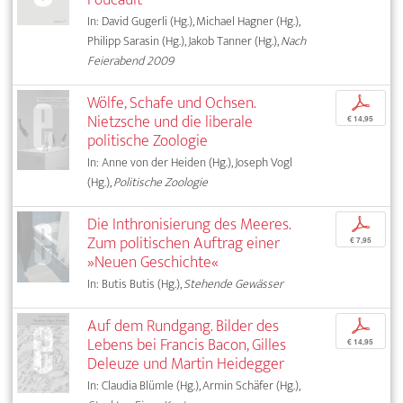
In: David Gugerli (Hg.), Michael Hagner (Hg.),
Philipp Sarasin (Hg.), Jakob Tanner (Hg.),
Nach
Feierabend 2009
Wölfe, Schafe und Ochsen.
p
Nietzsche und die liberale
€ 14,95
politische Zoologie
In: Anne von der Heiden (Hg.), Joseph Vogl
(Hg.),
Politische Zoologie
Die Inthronisierung des Meeres.
p
Zum politischen Auftrag einer
€ 7,95
»Neuen Geschichte«
In: Butis Butis (Hg.),
Stehende Gewässer
Auf dem Rundgang. Bilder des
p
Lebens bei Francis Bacon, Gilles
€ 14,95
Deleuze und Martin Heidegger
In: Claudia Blümle (Hg.), Armin Schäfer (Hg.),