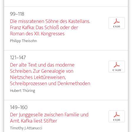
99–118
Die missratenen Söhne des Kastellans.
p
Franz Kafka: Das Schloß oder der
€ 9,95
Roman des XII. Kongresses
Philipp Theisohn
121–147
Der alte Text und das moderne
p
Schreiben. Zur Genealogie von
€ 14,95
Nietzsches Lektüreweisen,
Schreibprozessen und Denkmethoden
Hubert Thüring
149–160
Der Junggeselle zwischen Familie und
p
Amt. Kafka liest Stifter
€ 9,95
Timothy J. Attanucci