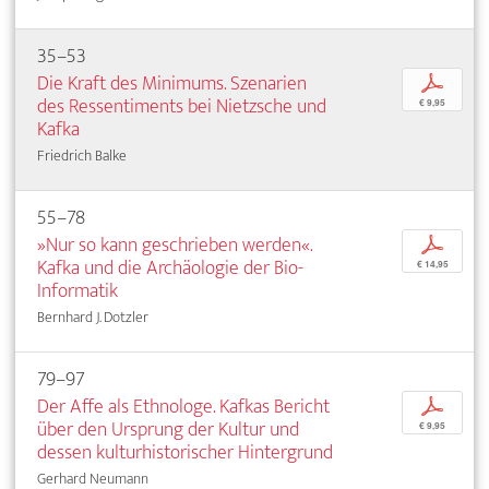
35–53
Die Kraft des Minimums. Szenarien
p
des Ressentiments bei Nietzsche und
€ 9,95
Kafka
Friedrich Balke
55–78
»Nur so kann geschrieben werden«.
p
Kafka und die Archäologie der Bio-
€ 14,95
Informatik
Bernhard J. Dotzler
79–97
Der Affe als Ethnologe. Kafkas Bericht
p
über den Ursprung der Kultur und
€ 9,95
dessen kulturhistorischer Hintergrund
Gerhard Neumann