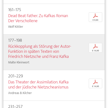
161–175
Dead Beat Father. Zu Kafkas Roman
p
Der Verschollene
€ 9,95
Wolf Kittler
177–198
Rückkopplung als Störung der Autor-
p
Funktion in späten Texten von
€ 14,95
Friedrich Nietzsche und Franz Kafka
Malte Kleinwort
201–229
Das Theater der Assimilation. Kafka
p
und der jüdische Nietzscheanismus
€ 14,95
Andreas B. Kilcher
231–257