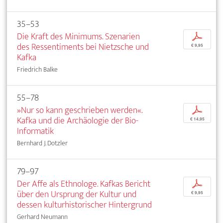
35–53
Die Kraft des Minimums. Szenarien
p
des Ressentiments bei Nietzsche und
€ 9,95
Kafka
Friedrich Balke
55–78
»Nur so kann geschrieben werden«.
p
Kafka und die Archäologie der Bio-
€ 14,95
Informatik
Bernhard J. Dotzler
79–97
Der Affe als Ethnologe. Kafkas Bericht
p
über den Ursprung der Kultur und
€ 9,95
dessen kulturhistorischer Hintergrund
Gerhard Neumann