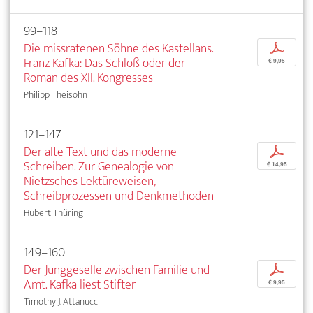
99–118
Die missratenen Söhne des Kastellans.
p
Franz Kafka: Das Schloß oder der
€ 9,95
Roman des XII. Kongresses
Philipp Theisohn
121–147
Der alte Text und das moderne
p
Schreiben. Zur Genealogie von
€ 14,95
Nietzsches Lektüreweisen,
Schreibprozessen und Denkmethoden
Hubert Thüring
149–160
Der Junggeselle zwischen Familie und
p
Amt. Kafka liest Stifter
€ 9,95
Timothy J. Attanucci