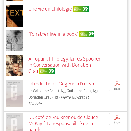
Une vie en philologie
OPEN
ACCESS
"I’d rather live in a book"
OPEN
ACCESS
Afropunk Philology. James Spooner
in Conversation with Donatien
Grau
OPEN
ACCESS
Introduction : L’Algérie à l’œuvre
p
gratis
In: Catherine Brun (Hg.), Guillaume Fau (Hg.),
Donatien Grau (Hg.),
Pierre Guyotat et
l’Algérie
Du côté de Faulkner ou de Claude
p
McKay ? La responsabilité de la
€ 9,95
parole