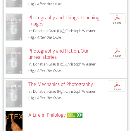
(Hg.),
After the Crisis
Photography and Things. Touching
p
Images
€ 14,95
In: Donatien Grau (Hg.), Christoph Wiesner
(Hg.),
After the Crisis
Photography and Fiction. Our
p
unreal stories
€ 14,95
In: Donatien Grau (Hg.), Christoph Wiesner
(Hg.),
After the Crisis
The Mechanics of Photography
p
€ 9,95
In: Donatien Grau (Hg.), Christoph Wiesner
(Hg.),
After the Crisis
A Life in Philology
OPEN
ACCESS