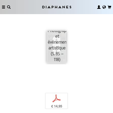
Diaphanes
Photographie
et
événement
artistique
(S. 85 –
118)
p
€ 14,95