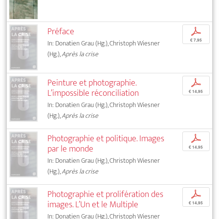
Préface
p
€ 7,95
In: Donatien Grau (Hg.), Christoph Wiesner
(Hg.),
Après la crise
Peinture et photographie.
p
L’impossible réconciliation
€ 14,95
In: Donatien Grau (Hg.), Christoph Wiesner
(Hg.),
Après la crise
Photographie et politique. Images
p
par le monde
€ 14,95
In: Donatien Grau (Hg.), Christoph Wiesner
(Hg.),
Après la crise
Photographie et prolifération des
p
images. L’Un et le Multiple
€ 14,95
In: Donatien Grau (Hg.), Christoph Wiesner