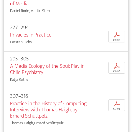
of Media
Daniel Rode, Martin Stern
277–294
Privacies in Practice
p
€ 9,95
Carsten Ochs
295–305
A Media Ecology of the Soul: Play in
p
Child Psychiatry
€ 9,95
Katja Rothe
307–316
Practice in the History of Computing.
p
Interview with Thomas Haigh, by
€ 7,95
Erhard Schüttpelz
Thomas Haigh, Erhard Schüttpelz