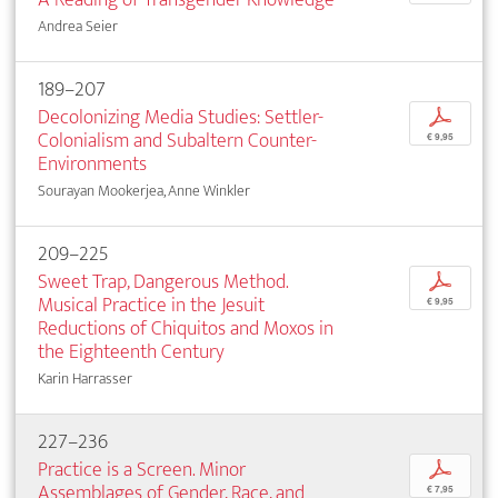
Andrea Seier
189–207
Decolonizing Media Studies: Settler-
p
Colonialism and Subaltern Counter-
€ 9,95
Environments
Sourayan Mookerjea, Anne Winkler
209–225
Sweet Trap, Dangerous Method.
p
Musical Practice in the Jesuit
€ 9,95
Reductions of Chiquitos and Moxos in
the Eighteenth Century
Karin Harrasser
227–236
Practice is a Screen. Minor
p
Assemblages of Gender, Race, and
€ 7,95