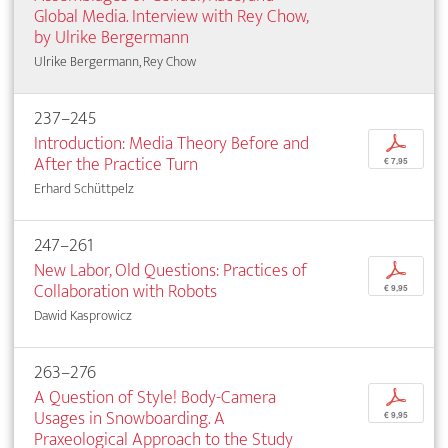
Global Media. Interview with Rey Chow,
by Ulrike Bergermann
Ulrike Bergermann, Rey Chow
237–245
Introduction: Media Theory Before and
p
After the Practice Turn
€ 7,95
Erhard Schüttpelz
247–261
New Labor, Old Questions: Practices of
p
Collaboration with Robots
€ 9,95
Dawid Kasprowicz
263–276
A Question of Style! Body-Camera
p
Usages in Snowboarding. A
€ 9,95
Praxeological Approach to the Study