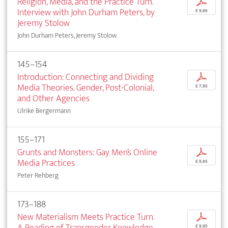
Religion, Media, and the Practice Turn.
p
Interview with John Durham Peters, by
€ 9,95
Jeremy Stolow
John Durham Peters, Jeremy Stolow
145–154
Introduction: Connecting and Dividing
p
Media Theories. Gender, Post-Colonial,
€ 7,95
and Other Agencies
Ulrike Bergermann
155–171
Grunts and Monsters: Gay Men’s Online
p
Media Practices
€ 9,95
Peter Rehberg
173–188
New Materialism Meets Practice Turn.
p
A Reading of Transgender Knowledge
€ 9,95