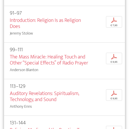
91–97
Introduction: Religion Is as Religion
p
Does
€ 7,95
Jeremy Stolow
99–111
The Mass Miracle: Healing Touch and
p
Other “Special Effects” of Radio Prayer
€ 9,95
Anderson Blanton
113–129
Auditory Revelations: Spiritualism,
p
Technology, and Sound
€ 9,95
Anthony Enns
131–144