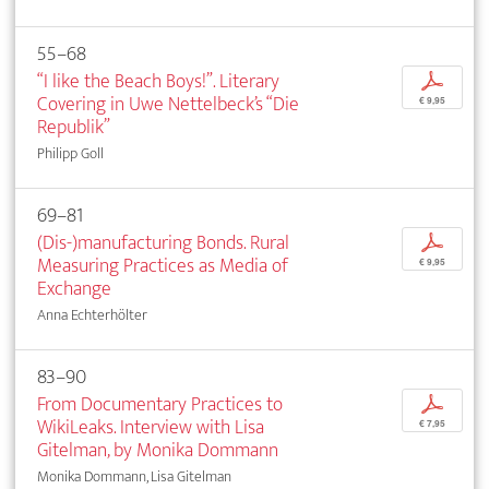
55–68
“I like the Beach Boys!”. Literary
p
Covering in Uwe Nettelbeck’s “Die
€ 9,95
Republik”
Philipp Goll
69–81
(Dis-)manufacturing Bonds. Rural
p
Measuring Practices as Media of
€ 9,95
Exchange
Anna Echterhölter
83–90
From Documentary Practices to
p
WikiLeaks. Interview with Lisa
€ 7,95
Gitelman, by Monika Dommann
Monika Dommann, Lisa Gitelman