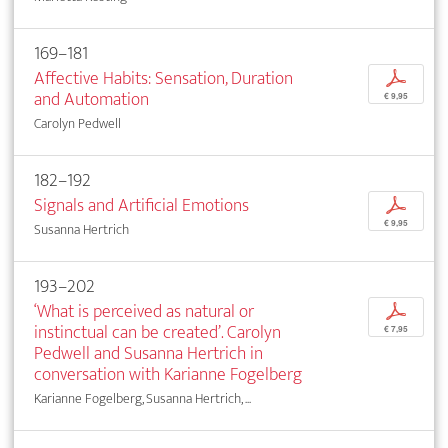
169–181
Affective Habits: Sensation, Duration
p
and Automation
€ 9,95
Carolyn Pedwell
182–192
Signals and Artificial Emotions
p
€ 9,95
Susanna Hertrich
193–202
‘What is perceived as natural or
p
instinctual can be created’. Carolyn
€ 7,95
Pedwell and Susanna Hertrich in
conversation with Karianne Fogelberg
Karianne Fogelberg, Susanna Hertrich, ...