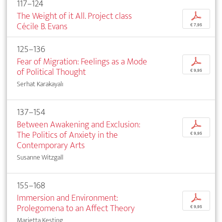
117–124
The Weight of it All. Project class
p
Cécile B. Evans
€ 7,95
125–136
Fear of Migration: Feelings as a Mode
p
of Political Thought
€ 9,95
Serhat Karakayalı
137–154
Between Awakening and Exclusion:
p
The Politics of Anxiety in the
€ 9,95
Contemporary Arts
Susanne Witzgall
155–168
Immersion and Environment:
p
Prolegomena to an Affect Theory
€ 9,95
Marietta Kesting