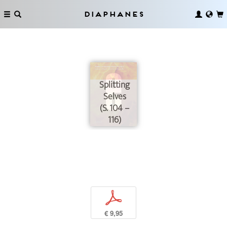
Diaphanes
Splitting
Selves
(S. 104 –
116)
p
€ 9,95