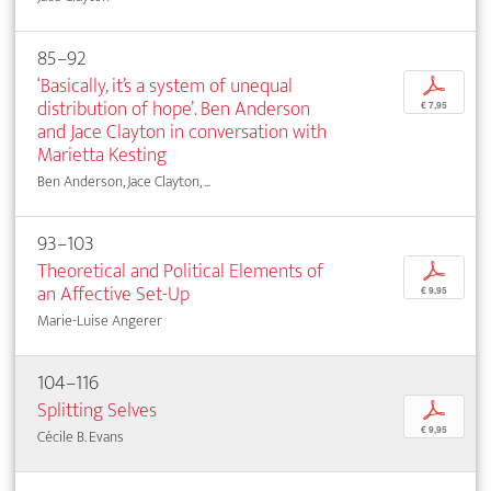
85–92
‘Basically, it’s a system of unequal
p
distribution of hope’. Ben Anderson
€ 7,95
and Jace Clayton in conversation with
Marietta Kesting
Ben Anderson, Jace Clayton, ...
93–103
Theoretical and Political Elements of
p
an Affective Set-Up
€ 9,95
Marie-Luise Angerer
104–116
Splitting Selves
p
€ 9,95
Cécile B. Evans