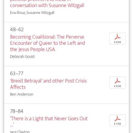
conversation with Susanne Witzgall
Eva Illouz, Susanne Witzgall
48–62
Becoming Coalitional: The Perverse
p
Encounter of Queer to the Left and
€ 9,95
the Jesus People USA
Deborah Gould
63–77
'Brexit Betrayal' and other Post Crisis
p
Affects
€ 9,95
Ben Anderson
78–84
‘There is a Light that Never Goes Out
p
…’
€ 7,95
Jace Clayton