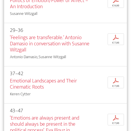
Politics of Emotion/Power of Affect –
p
An Introduction
€ 9,95
Susanne Witzgall
29–36
‘Feelings are transferable.’ Antonio
p
Damasio in conversation with Susanne
€ 7,95
Witzgall
Antonio Damasio, Susanne Witzgall
37–42
Emotional Landscapes and Their
p
Cinematic Roots
€ 7,95
Keren Cytter
43–47
‘Emotions are always present and
p
should always be present in the
€ 7,95
political process’. Eva Illouz in