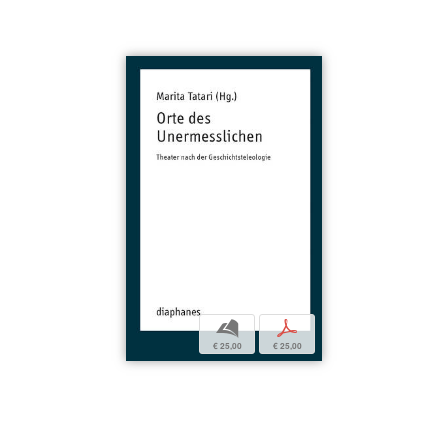
b
p
€ 25,00
€ 25,00