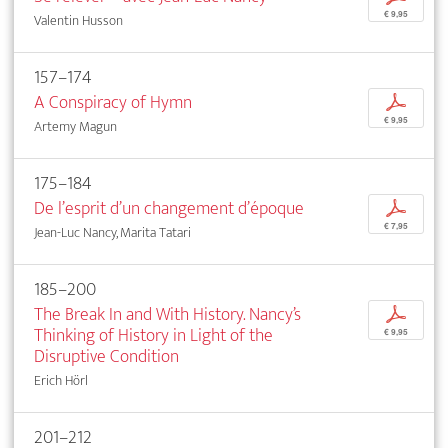
€ 9,95
Valentin Husson
157–174
A Conspiracy of Hymn
p
€ 9,95
Artemy Magun
175–184
De l’esprit d’un changement d’époque
p
€ 7,95
Jean-Luc Nancy, Marita Tatari
185–200
The Break In and With History. Nancy’s
p
Thinking of History in Light of the
€ 9,95
Disruptive Condition
Erich Hörl
201–212