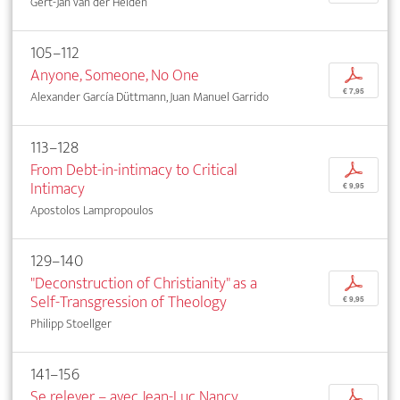
Gert-Jan van der Heiden
105–112
Anyone, Someone, No One
p
€ 7,95
Alexander García Düttmann, Juan Manuel Garrido
113–128
From Debt-in-intimacy to Critical
p
Intimacy
€ 9,95
Apostolos Lampropoulos
129–140
"Deconstruction of Christianity" as a
p
Self-Transgression of Theology
€ 9,95
Philipp Stoellger
141–156
Se relever – avec Jean-Luc Nancy
p