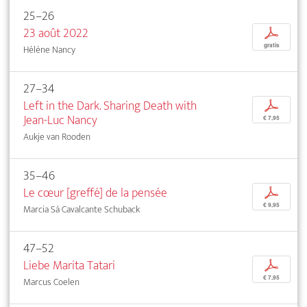
25–26
23 août 2022
p
gratis
Hélène Nancy
27–34
Left in the Dark. Sharing Death with
p
Jean-Luc Nancy
€ 7,95
Aukje van Rooden
35–46
Le cœur [greffé] de la pensée
p
€ 9,95
Marcia Sá Cavalcante Schuback
47–52
Liebe Marita Tatari
p
€ 7,95
Marcus Coelen