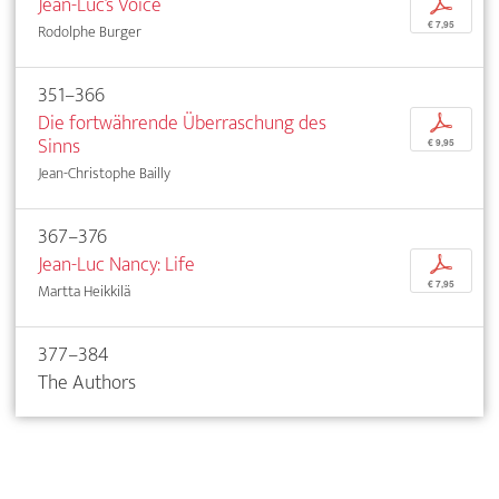
Jean-Luc’s Voice
p
€ 7,95
Rodolphe Burger
351–366
Die fortwährende Überraschung des
p
Sinns
€ 9,95
Jean-Christophe Bailly
367–376
Jean-Luc Nancy: Life
p
€ 7,95
Martta Heikkilä
377–384
The Authors