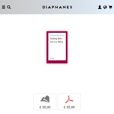
Diaphanes
b
p
€ 35,00
€ 35,00