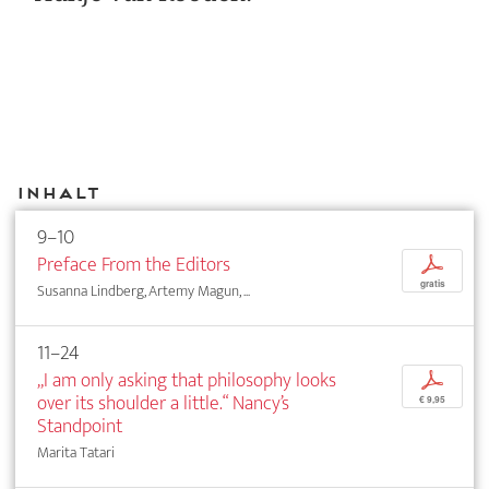
Inhalt
9–10
Preface From the Editors
p
gratis
Susanna Lindberg, Artemy Magun, ...
11–24
„I am only asking that philosophy looks
p
over its shoulder a little.“ Nancy’s
€ 9,95
Standpoint
Marita Tatari