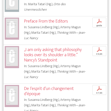
In: Marita Tatari (Hg.),
Orte des
Unermesslichen
Preface From the Editors
p
gratis
In: Susanna Lindberg (Hg.), Artemy Magun
(Hg.), Marita Tatari (Hg.),
Thinking With—Jean-
Luc Nancy
„I am only asking that philosophy
p
looks over its shoulder a little.“
€ 9,95
Nancy’s Standpoint
In: Susanna Lindberg (Hg.), Artemy Magun
(Hg.), Marita Tatari (Hg.),
Thinking With—Jean-
Luc Nancy
De l’esprit d’un changement
p
d’époque
€ 7,95
In: Susanna Lindberg (Hg.), Artemy Magun
(Hg.), Marita Tatari (Hg.),
Thinking With—Jean-
Luc Nancy