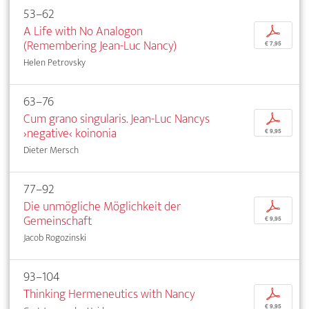
53–62
A Life with No Analogon
p
(Remembering Jean-Luc Nancy)
€ 7,95
Helen Petrovsky
63–76
Cum grano singularis. Jean-Luc Nancys
p
›negative‹ koinonia
€ 9,95
Dieter Mersch
77–92
Die unmögliche Möglichkeit der
p
Gemeinschaft
€ 9,95
Jacob Rogozinski
93–104
Thinking Hermeneutics with Nancy
p
€ 9,95