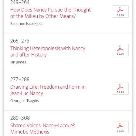
249–264
How Does Nancy Pursue the Thought
p
of the Milieu by Other Means?
€ 9,95
Sandrine Israel-Jost
265–276
Thinking Heteropoiesis with Nancy
p
and after History
€ 9,95
Ian James
277–288
Drawing Life: Freedom and Form in
p
Jean-Luc Nancy
€ 9,95
Georgios Tsagdis
289–308
Shared Voices: Nancy-Lacoue’s
p
Mimetic Methexis
€ 9,95