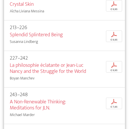
Crystal Skin
p
€ 9,95
Aïcha Liviana Messina
213–226
Splendid Splintered Being
p
€ 9,95
Susanna Lindberg
227–242
La philosophie éclatante or Jean-Luc
p
Nancy and the Struggle for the World
€ 9,95
Boyan Manchev
243–248
A Non-Renewable Thinking:
p
Meditations for JLN.
€ 7,95
Michael Marder