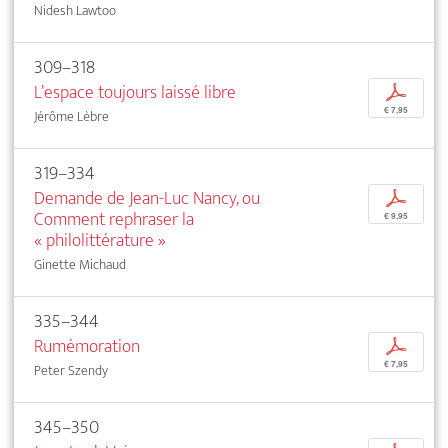
Nidesh Lawtoo
309–318
L’espace toujours laissé libre
p
€ 7,95
Jérôme Lèbre
319–334
Demande de Jean-Luc Nancy, ou
p
Comment rephraser la
€ 9,95
« philolittérature »
Ginette Michaud
335–344
Rumémoration
p
€ 7,95
Peter Szendy
345–350