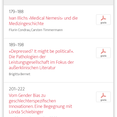
179–188
Ivan Illichs ›Medical Nemesis‹ und die
p
Medizingeschichte
gratis
Flurin Condrau, Carsten Timmermann
189–198
»Depressed? It might be political!«.
p
Die Pathologien der
gratis
Leistungsgesellschaft im Fokus der
außerklinischen Literatur
Brigitta Bernet
201–222
Vom Gender Bias zu
p
geschlechterspezifischen
gratis
Innovationen. Eine Begegnung mit
Londa Schiebinger