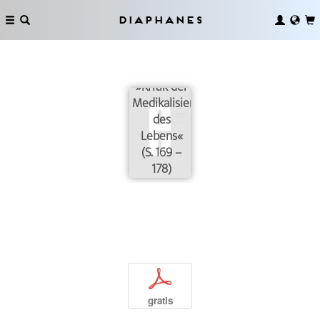
des
Denkens
Diaphanes
von Ivan
Illich und
seiner
»Kritik der
Medikalisierung
des
Lebens«
(S. 169 –
178)
p
gratis