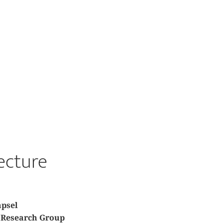
ecture
apsel
e Research Group