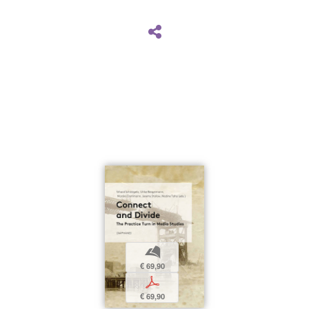
b
€ 69,90
p
€ 69,90