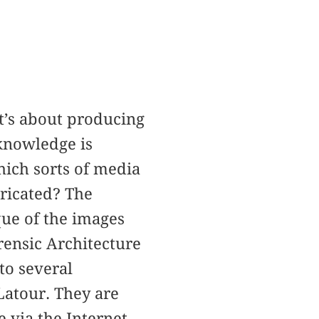
It’s about producing
 knowledge is
ich sorts of media
ricated? The
que of the images
ensic Architecture
to several
Latour. They are
 via the Internet.