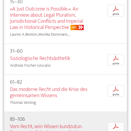
15–30
»A Just Outcome is Possible.«. An
p
Interview about Legal Pluralism,
gratis
Jurisdictional Conflicts and Imperial
Law in Historical Perspective
ABO
Lauren A. Benton, Monika Dommann, ...
31–60
Soziologische Rechtsästhetik
p
gratis
Andreas Fischer-Lescano
61–82
Das moderne Recht und die Krise des
p
gemeinsamen Wissens
gratis
Thomas Vesting
83–106
Vom Recht, sein Wissen kundzutun.
p