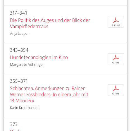
317–341
Die Politik des Auges und der Blick der
p
Vampirfledermaus
€ 12,95
Anja Lauper
343–354
Hundetechnologien im Kino
p
€ 7,95
Margarete Vöhringer
355–371
Schlachten. Anmerkungen zu Rainer
p
Werner Fassbinders ›In einem Jahr mit
€ 7,95
13 Monden‹
Karin Krauthausen
373