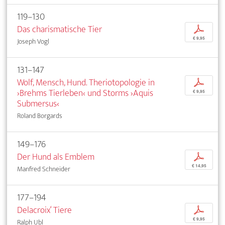
119–130
Das charismatische Tier
p
€ 9,95
Joseph Vogl
131–147
Wolf, Mensch, Hund. Theriotopologie in
p
›Brehms Tierleben‹ und Storms ›Aquis
€ 9,95
Submersus‹
Roland Borgards
149–176
Der Hund als Emblem
p
€ 14,95
Manfred Schneider
177–194
Delacroix‘ Tiere
p
€ 9,95
Ralph Ubl