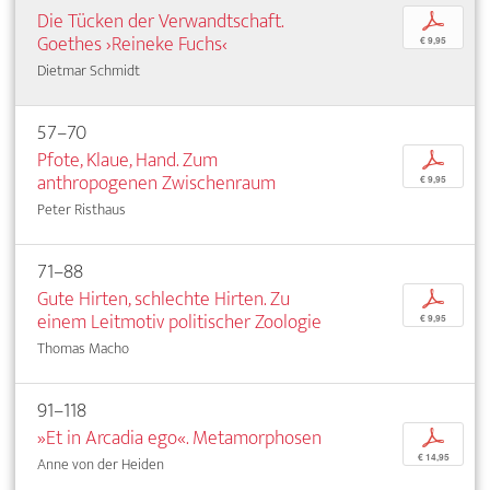
Die Tücken der Verwandtschaft.
p
Goethes ›Reineke Fuchs‹
€ 9,95
Dietmar Schmidt
57–70
Pfote, Klaue, Hand. Zum
p
anthropogenen Zwischenraum
€ 9,95
Peter Risthaus
71–88
Gute Hirten, schlechte Hirten. Zu
p
einem Leitmotiv politischer Zoologie
€ 9,95
Thomas Macho
91–118
»Et in Arcadia ego«. Metamorphosen
p
€ 14,95
Anne von der Heiden