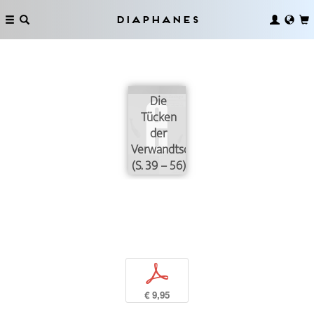
Diaphanes
Die
Tücken
der
Verwandtschaft
(S. 39 – 56)
p
€ 9,95