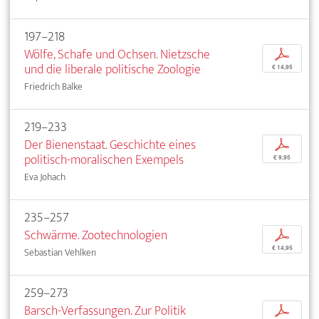
197–218
Wölfe, Schafe und Ochsen. Nietzsche
p
und die liberale politische Zoologie
€ 14,95
Friedrich Balke
219–233
Der Bienenstaat. Geschichte eines
p
politisch-moralischen Exempels
€ 9,95
Eva Johach
235–257
Schwärme. Zootechnologien
p
€ 14,95
Sebastian Vehlken
259–273
Barsch-Verfassungen. Zur Politik
p