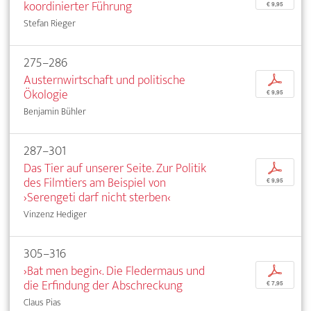
koordinierter Führung
€ 9,95
Stefan Rieger
275–286
Austernwirtschaft und politische
p
Ökologie
€ 9,95
Benjamin Bühler
287–301
Das Tier auf unserer Seite. Zur Politik
p
des Filmtiers am Beispiel von
€ 9,95
›Serengeti darf nicht sterben‹
Vinzenz Hediger
305–316
›Bat men begin‹. Die Fledermaus und
p
die Erfindung der Abschreckung
€ 7,95
Claus Pias