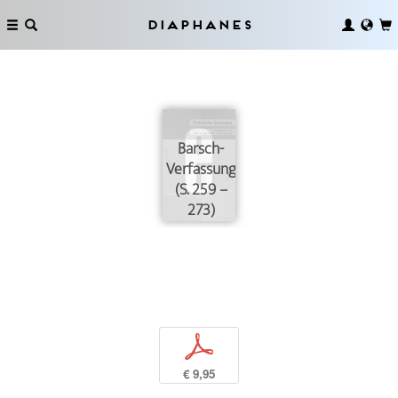
Diaphanes
Barsch-
Verfassungen
(S. 259 –
273)
p
€ 9,95