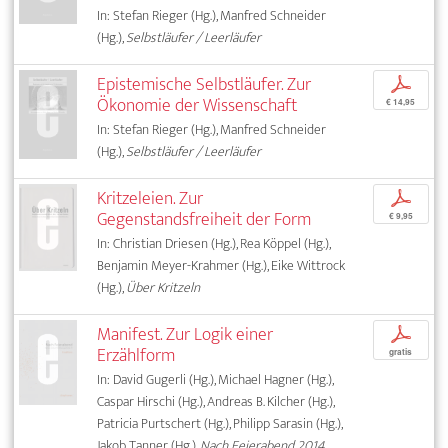
In: Stefan Rieger (Hg.), Manfred Schneider
(Hg.),
Selbstläufer / Leerläufer
Epistemische Selbstläufer. Zur
p
Ökonomie der Wissenschaft
€ 14,95
In: Stefan Rieger (Hg.), Manfred Schneider
(Hg.),
Selbstläufer / Leerläufer
Kritzeleien. Zur
p
Gegenstandsfreiheit der Form
€ 9,95
In: Christian Driesen (Hg.), Rea Köppel (Hg.),
Benjamin Meyer-Krahmer (Hg.), Eike Wittrock
(Hg.),
Über Kritzeln
Manifest. Zur Logik einer
p
Erzählform
gratis
In: David Gugerli (Hg.), Michael Hagner (Hg.),
Caspar Hirschi (Hg.), Andreas B. Kilcher (Hg.),
Patricia Purtschert (Hg.), Philipp Sarasin (Hg.),
Jakob Tanner (Hg.),
Nach Feierabend 2014