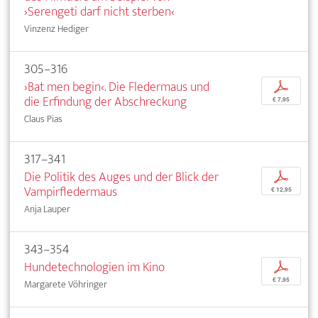
›Serengeti darf nicht sterben‹
Vinzenz Hediger
305–316
›Bat men begin‹. Die Fledermaus und
p
die Erfindung der Abschreckung
€ 7,95
Claus Pias
317–341
Die Politik des Auges und der Blick der
p
Vampirfledermaus
€ 12,95
Anja Lauper
343–354
Hundetechnologien im Kino
p
€ 7,95
Margarete Vöhringer