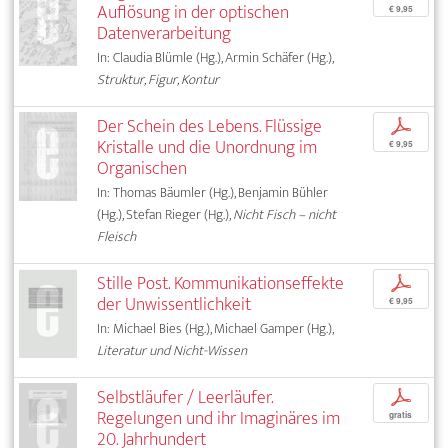
Auflösung in der optischen
€ 9,95
Datenverarbeitung
In: Claudia Blümle (Hg.), Armin Schäfer (Hg.),
Struktur, Figur, Kontur
Der Schein des Lebens. Flüssige
p
Kristalle und die Unordnung im
€ 9,95
Organischen
In: Thomas Bäumler (Hg.), Benjamin Bühler
(Hg.), Stefan Rieger (Hg.),
Nicht Fisch – nicht
Fleisch
Stille Post. Kommunikationseffekte
p
der Unwissentlichkeit
€ 9,95
In: Michael Bies (Hg.), Michael Gamper (Hg.),
Literatur und Nicht-Wissen
Selbstläufer / Leerläufer.
p
Regelungen und ihr Imaginäres im
gratis
20. Jahrhundert