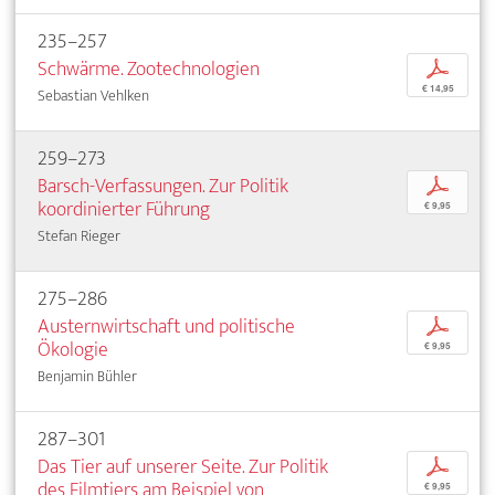
235–257
Schwärme. Zootechnologien
p
€ 14,95
Sebastian Vehlken
259–273
Barsch-Verfassungen. Zur Politik
p
koordinierter Führung
€ 9,95
Stefan Rieger
275–286
Austernwirtschaft und politische
p
Ökologie
€ 9,95
Benjamin Bühler
287–301
Das Tier auf unserer Seite. Zur Politik
p
des Filmtiers am Beispiel von
€ 9,95