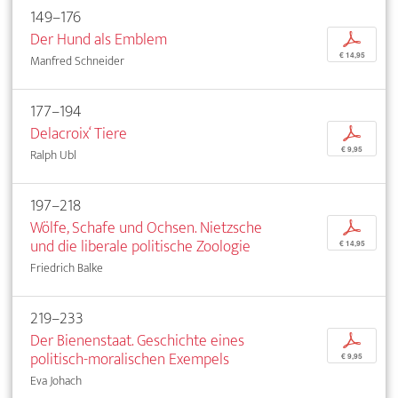
149–176
Der Hund als Emblem
p
€ 14,95
Manfred Schneider
177–194
Delacroix‘ Tiere
p
€ 9,95
Ralph Ubl
197–218
Wölfe, Schafe und Ochsen. Nietzsche
p
und die liberale politische Zoologie
€ 14,95
Friedrich Balke
219–233
Der Bienenstaat. Geschichte eines
p
politisch-moralischen Exempels
€ 9,95
Eva Johach