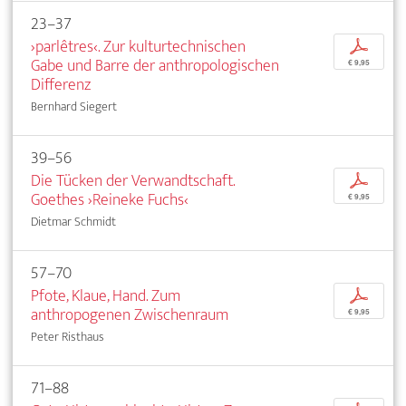
23–37
›parlêtres‹. Zur kulturtechnischen
p
Gabe und Barre der anthropologischen
€ 9,95
Differenz
Bernhard Siegert
39–56
Die Tücken der Verwandtschaft.
p
Goethes ›Reineke Fuchs‹
€ 9,95
Dietmar Schmidt
57–70
Pfote, Klaue, Hand. Zum
p
anthropogenen Zwischenraum
€ 9,95
Peter Risthaus
71–88