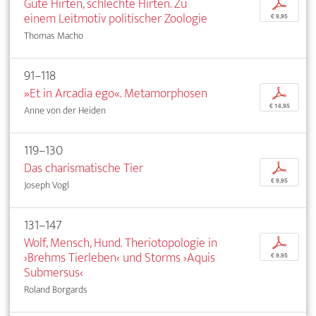
Gute Hirten, schlechte Hirten. Zu
p
einem Leitmotiv politischer Zoologie
€ 9,95
Thomas Macho
91–118
»Et in Arcadia ego«. Metamorphosen
p
€ 14,95
Anne von der Heiden
119–130
Das charismatische Tier
p
€ 9,95
Joseph Vogl
131–147
Wolf, Mensch, Hund. Theriotopologie in
p
›Brehms Tierleben‹ und Storms ›Aquis
€ 9,95
Submersus‹
Roland Borgards