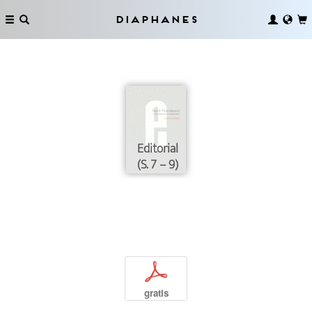
Diaphanes
Editorial
(S. 7 – 9)
p
gratis