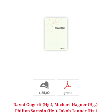
b
p
€ 35,00
gratis
David Gugerli (Hg.)
,
Michael Hagner (Hg.)
,
Philipp Sarasin (Hg.)
,
Jakob Tanner (Hg.)