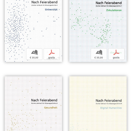
b
p
b
p
€ 35,00
gratis
€ 35,00
gratis