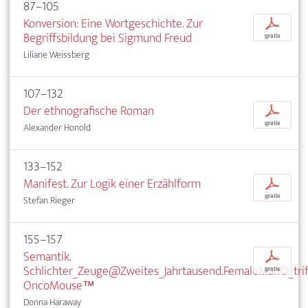
87–105
Konversion: Eine Wortgeschichte. Zur
p
Begriffsbildung bei Sigmund Freud
gratis
Liliane Weissberg
107–132
Der ethnografische Roman
p
gratis
Alexander Honold
133–152
Manifest. Zur Logik einer Erzählform
p
gratis
Stefan Rieger
155–157
Semantik.
p
Schlichter_Zeuge@Zweites_Jahrtausend.FemaleMan©_trif
gratis
OncoMouse™
Donna Haraway