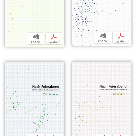
b
p
b
p
€ 35,00
gratis
€ 35,00
gratis