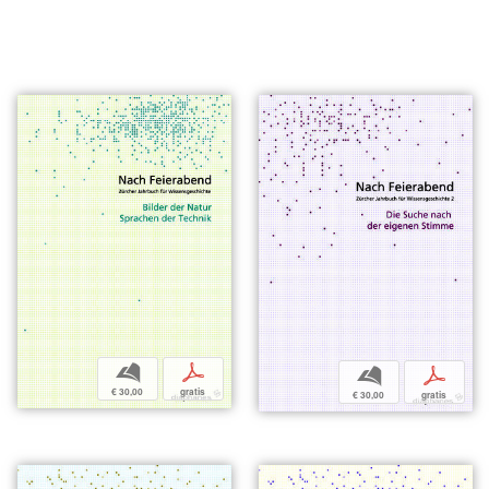
b
p
b
p
€ 30,00
gratis
€ 30,00
gratis