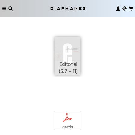
Diaphanes
Editorial
(S. 7 – 11)
p
gratis