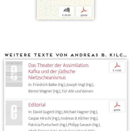
b
p
€ 35,00
gratis
Weitere Texte von Andreas B. Kilcher bei DIAPHANES
Das Theater der Assimilation.
p
Kafka und der jüdische
€ 14,95
Nietzscheanismus
In: Friedrich Balke (Hg.), Joseph Vogl (Hg.),
Benno Wagner (Hg.),
Für Alle und Keinen
Editorial
p
gratis
In: David Gugerli (Hg.), Michael Hagner (Hg.),
Caspar Hirschi (Hg.), Andreas B. Kilcher (Hg.),
Patricia Purtschert (Hg.), Philipp Sarasin (Hg.),