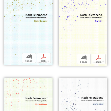
b
p
b
p
€ 35,00
gratis
€ 35,00
gratis