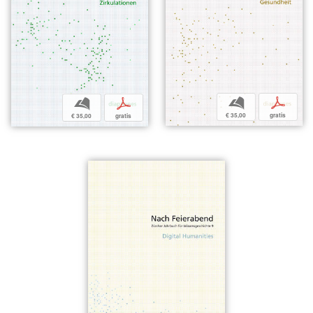
b
p
b
p
€ 35,00
gratis
€ 35,00
gratis